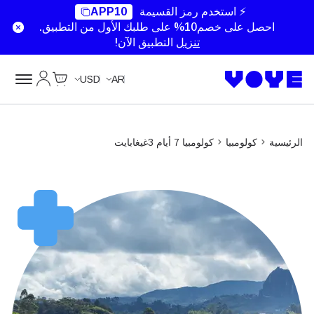
⚡ استخدم رمز القسيمة
APP10
احصل على خصم10% على طلبك الأول من التطبيق.
تنزيل
التطبيق الآن!
Cart
حسابي
USD
AR
الرئيسية
كولومبيا
كولومبيا 7 أيام 3غيغابايت