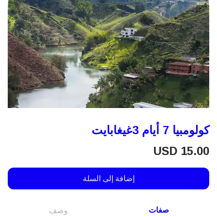
كولومبيا 7 أيام 3غيغابايت
USD
15.00
إضافة إلى السلة
صفات
وصف