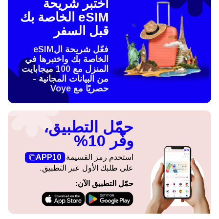
اختبر شريحة
eSIM الخاصة بك
قبل السفر
فعّل شريحة الeSIM
الخاصة بك واختبرها في
المنزل مع 100 ميجابايت
من البيانات المجانية -
حصريًا مع Voye
حمّل التطبيق،
وفّر 10%
استخدم رمز القسيمة
APP10
على طلبك الأول عبر التطبيق.
حمّل التطبيق الآن: