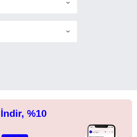
Açılır Pencereyi Kapat
ation.
n scan
efits
Açılır Pencereyi Kapat
Açılır Pencereyi Kapat
İndir, %10