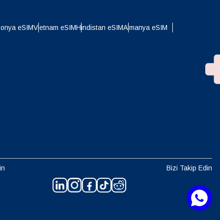
ponya eSIM
Vietnam eSIM
Hindistan eSIM
Almanya eSIM
in
Bizi Takip Edin