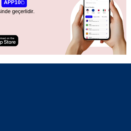
APP10
inde geçerlidir.