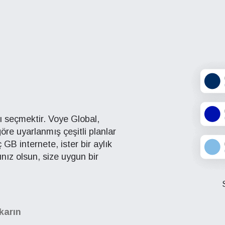
nı seçmektir. Voye Global,
 göre uyarlanmış çeşitli planlar
aç GB internete, ister bir aylık
cınız olsun, size uygun bir
ıkarın