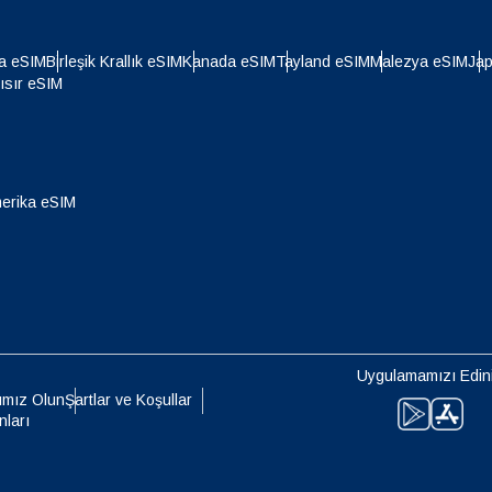
- İsviçre Frangı
NZD - Yeni Zelanda Doları
a eSIM
Birleşik Krallık eSIM
Kanada eSIM
Tayland eSIM
Malezya eSIM
Ja
ısır eSIM
- Hong Kong Doları
erika eSIM
Uygulamamızı Edin
ımız Olun
Şartlar ve Koşullar
nları