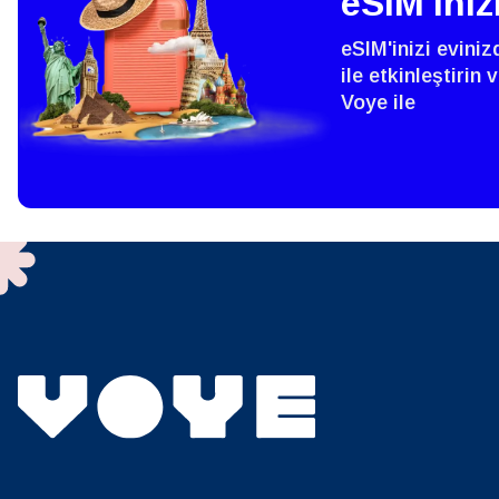
eSIM'iniz
SGD 
eSIM'inizi evini
D
ile etkinleştirin
Voye ile
JPY 
ية
THB 
IDR 
P
CAD 
ไ
AED -