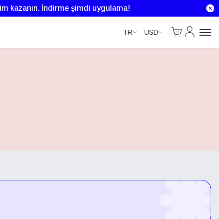
rim kazanın.
İndirme şimdi uygulama!
Cart
Hesabım
TR
USD