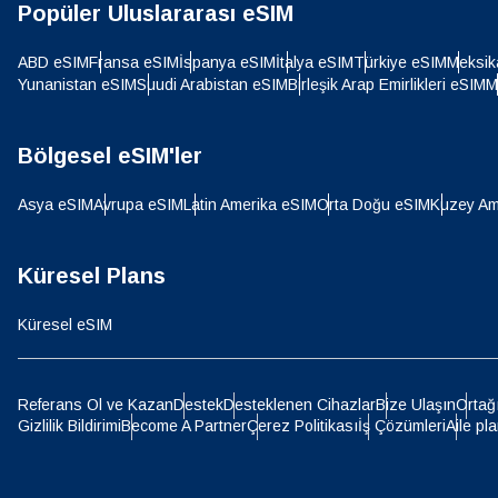
CHF 
Popüler Uluslararası eSIM
ABD eSIM
Fransa eSIM
İspanya eSIM
İtalya eSIM
Türkiye eSIM
Meksik
Yunanistan eSIM
Suudi Arabistan eSIM
Birleşik Arap Emirlikleri eSIM
M
HKD 
Bölgesel eSIM'ler
Asya eSIM
Avrupa eSIM
Latin Amerika eSIM
Orta Doğu eSIM
Kuzey Am
Küresel Plans
Küresel eSIM
Referans Ol ve Kazan
Destek
Desteklenen Cihazlar
Bize Ulaşın
Ortağ
Gizlilik Bildirimi
Become A Partner
Çerez Politikası
İş Çözümleri
Aile pla