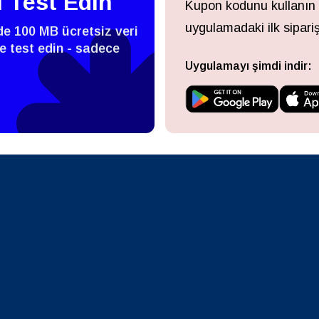
i Test Edin
Kupon kodunu kullanın
- Singapur Doları
TWD - Yeni Tayvan Doları
uygulamadaki ilk sipariş
zde 100 MB ücretsiz veri
eutsch
Français
 ve test edin - sadece
- Japon Yeni
EUR - Euro
Uygulamayı şimdi indir:
עברית
العرب
- Tayland Bahtı
PHP - Filipin Pesosu
日本語
한국어
- Endonezya Rupiahı
AUD - Avustralya Doları
olski
Português
- Kanada Doları
GBP - İngiliz Sterlini
ทย
Türkçe
 Birleşik Arap Emirlikleri Dirhemi
ILS - Yeni İsrail Şekeli
简体中文
繁體中文