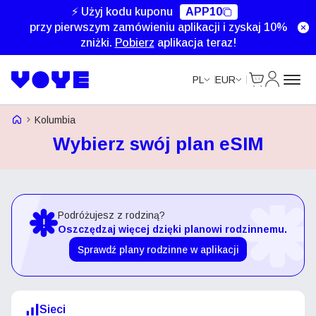
⚡ Użyj kodu kuponu
APP10
przy pierwszym zamówieniu aplikacji i zyskaj 10%
zniżki.
Pobierz
aplikacja teraz!
Cart
Moje kon
PL
EUR
Strona główna Voye
Kolumbia
Wybierz swój plan eSIM
Podróżujesz z rodziną?
Oszczędzaj więcej dzięki planowi rodzinnemu.
Sprawdź plany rodzinne w aplikacji
Sieci