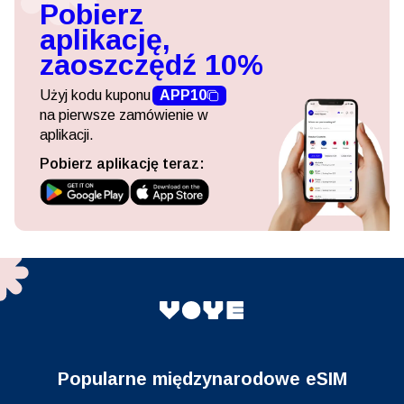
Pobierz
aplikację,
zaoszczędź 10%
Użyj kodu kuponu
APP10
na pierwsze zamówienie w
aplikacji.
Pobierz aplikację teraz:
Popularne międzynarodowe eSIM