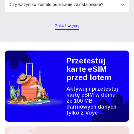
Czy wszystko zostało poprawnie zainstalowane?
Pokaż więcej
Przetestuj
kartę eSIM
przed lotem
Aktywuj i przetestuj
kartę eSIM w domu
ze 100 MB
darmowych danych -
tylko z Voye