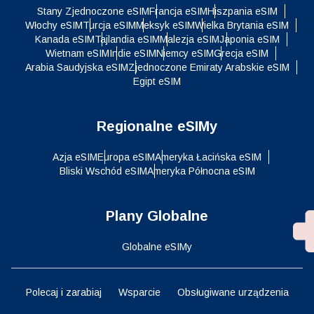
Stany Zjednoczone eSIM
Francja eSIM
Hiszpania eSIM
Włochy eSIM
Turcja eSIM
Meksyk eSIM
Wielka Brytania eSIM
Kanada eSIM
Tajlandia eSIM
Malezja eSIM
Japonia eSIM
Wietnam eSIM
Indie eSIM
Niemcy eSIM
Grecja eSIM
Arabia Saudyjska eSIM
Zjednoczone Emiraty Arabskie eSIM
Egipt eSIM
Regionalne eSIMy
Azja eSIM
Europa eSIM
Ameryka Łacińska eSIM
Bliski Wschód eSIM
Ameryka Północna eSIM
Plany Globalne
Globalne eSIMy
Polecaj i zarabiaj
Wsparcie
Obsługiwane urządzenia