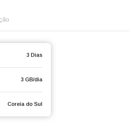
ição
3 Dias
3 GB/dia
Coreia do Sul