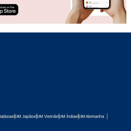
ation.
n scan
efits
Fechar pop-up
Fechar pop-up
alásia
eSIM Japão
eSIM Vietnã
eSIM Índia
eSIM Alemanha