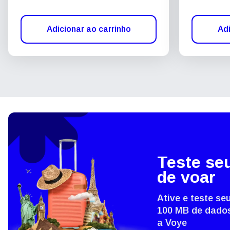
Adicionar ao carrinho
Adi
Teste se
de voar
Ative e teste s
100 MB de dados
a Voye