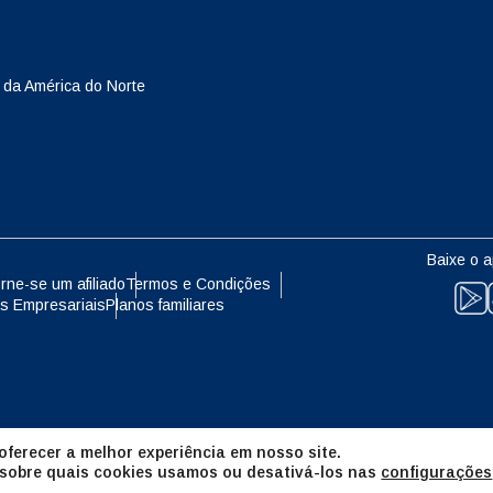
eutsch
Français
- Yen Japonês
EUR - Euro
 da América do Norte
עברית
العرب
- Baht Tailandês
PHP - Peso Filipino
日本語
한국어
- Rúpia Indonésia
AUD - Dólar Australiano
Baixe o a
olski
Português
rne-se um afiliado
Termos e Condições
s Empresariais
Planos familiares
- Dólar Canadense
GBP - Libra Esterlina
ทย
Türkçe
- Dirham Dos Emirados Árabes
ILS - Shekel Israelense
os
简体中文
繁體中文
ferecer a melhor experiência em nosso site.
- Franco Suíço
NZD - Dólar Neozelandês
 sobre quais cookies usamos ou desativá-los nas
configurações