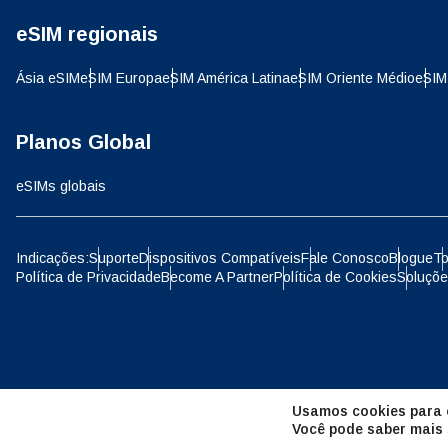
eSIM regionais
D
JPY 
Ásia eSIM
eSIM Europa
eSIM América Latina
eSIM Oriente Médio
eSIM
ية
THB 
Planos Global
eSIMs globais
IDR 
P
Indicações:
Suporte
Dispositivos Compatíveis
Fale Conosco
Blogue
To
Política de Privacidade
Become A Partner
Política de Cookies
Soluçõe
CAD 
ไ
AED 
Unid
Usamos cookies para o
CHF 
Você pode saber mais