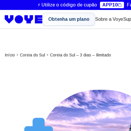
⚡ Utilize o código de cupão
APP10
F
Obtenha um plano
Sobre a Voye
Sup
Início
Coreia do Sul
Coreia do Sul – 3 dias – Ilimitado