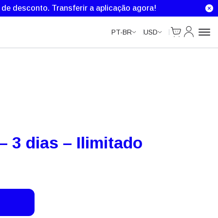
% de desconto.
Transferir a aplicação agora!
Cart
Minha Co
PT-BR
USD
– 3 dias – Ilimitado