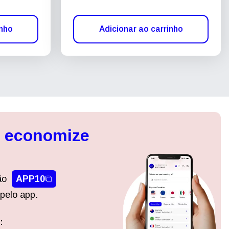
inho
Adicionar ao carrinho
, economize
ão
APP10
pelo app.
:
Fechar pop-up