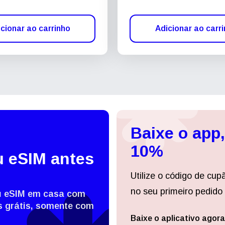
cionar ao carrinho
Adicionar ao carr
Baixe o app
10%
u eSIM antes
Utilize o código de cup
no seu primeiro pedido 
eu eSIM em casa com
 grátis, somente com
Baixe o aplicativo agora
Entrar ou criar conta