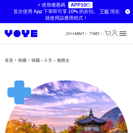
Unlimited Data
Unlimited Data
Unlimited Data
⚡ 使用優惠碼
APP10
首次使用 App 下單即可享 10% 的折扣。
下載
現在
就使用該應用程式！
Cart
我的帳戶
ZH-HANT
TWD
首頁
韓國​
韓國 – 3 天 – 無限次