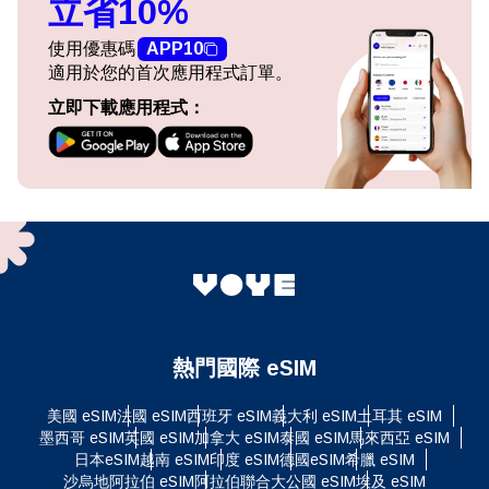
立省10%
使用優惠碼
APP10
適用於您的首次應用程式訂單。
立即下載應用程式：
熱門國際 eSIM
美國 eSIM
法國 eSIM
西班牙 eSIM
義大利 eSIM
土耳其 eSIM
墨西哥 eSIM
英國 eSIM
加拿大 eSIM
泰國 eSIM
馬來西亞 eSIM
日本eSIM
越南 eSIM
印度 eSIM
德國eSIM
希臘 eSIM
沙烏地阿拉伯 eSIM
阿拉伯聯合大公國 eSIM
埃及 eSIM