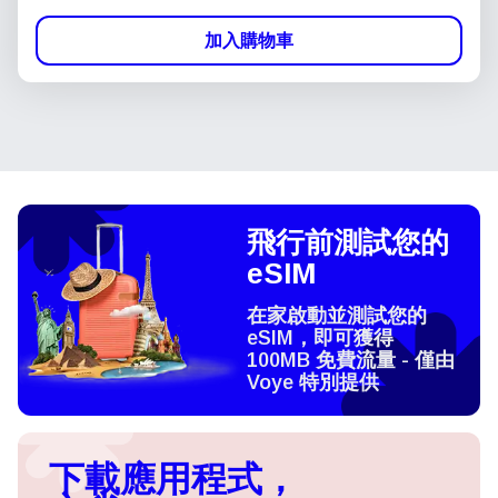
加入購物車
飛行前測試您的
eSIM
在家啟動並測試您的
eSIM，即可獲得
100MB 免費流量 - 僅由
Voye 特別提供
下載應用程式，