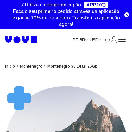
⚡ Utilize o código de cupão
APP10
Faça o seu primeiro pedido através da aplicação
e ganhe 10% de desconto.
Transferir
a aplicação
agora!
Cart
Minha Co
PT-BR
USD
Início
Montenegro
Montenegro 30 Días 25Gb