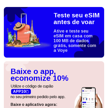
Teste seu eSIM
antes de voar
Ative e teste seu
eSIM em casa com
100 MB de dados
grátis, somente com
a Voye
Baixe o app,
economize 10%
Utilize o código de cupão
APP10
no seu primeiro pedido pelo app.
Baixe o aplicativo agora: