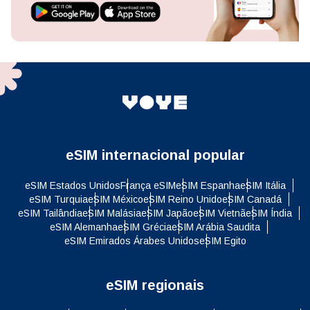
eSIM internacional popular
eSIM Estados Unidos
França eSIM
eSIM Espanha
eSIM Itália
eSIM Turquia
eSIM México
eSIM Reino Unido
eSIM Canadá
eSIM Tailândia
eSIM Malásia
eSIM Japão
eSIM Vietnã
eSIM Índia
eSIM Alemanha
eSIM Grécia
eSIM Arábia Saudita
eSIM Emirados Árabes Unidos
eSIM Egito
eSIM regionais