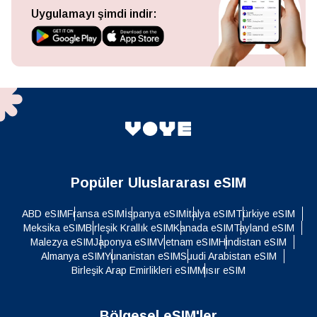
Uygulamayı şimdi indir:
Popüler Uluslararası eSIM
ABD eSIM
Fransa eSIM
İspanya eSIM
İtalya eSIM
Türkiye eSIM
Meksika eSIM
Birleşik Krallık eSIM
Kanada eSIM
Tayland eSIM
Malezya eSIM
Japonya eSIM
Vietnam eSIM
Hindistan eSIM
Almanya eSIM
Yunanistan eSIM
Suudi Arabistan eSIM
Birleşik Arap Emirlikleri eSIM
Mısır eSIM
Bölgesel eSIM'ler