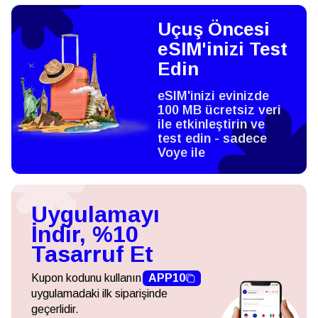
Uçuş Öncesi
eSIM'inizi Test
Edin
eSIM'inizi evinizde
100 MB ücretsiz veri
ile etkinleştirin ve
test edin - sadece
Voye ile
Uygulamayı
İndir, %10
Tasarruf Et
Kupon kodunu kullanın
APP10
uygulamadaki ilk siparişinde
geçerlidir.