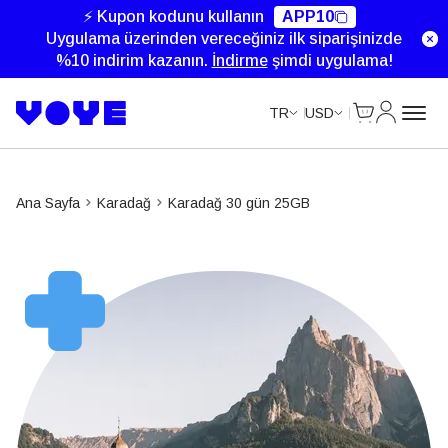
⚡ Kupon kodunu kullanın
APP10
Uygulama üzerinden vereceğiniz ilk siparişinizde
%10 indirim kazanın.
İndirme
şimdi uygulama!
Cart
Hesabım
TR
USD
Ana Sayfa
Karadağ
Karadağ 30 gün 25GB