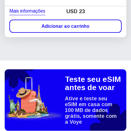
Mais informações
USD
23
Adicionar ao carrinho
Teste seu eSIM
antes de voar
Ative e teste seu
eSIM em casa com
100 MB de dados
grátis, somente com
a Voye