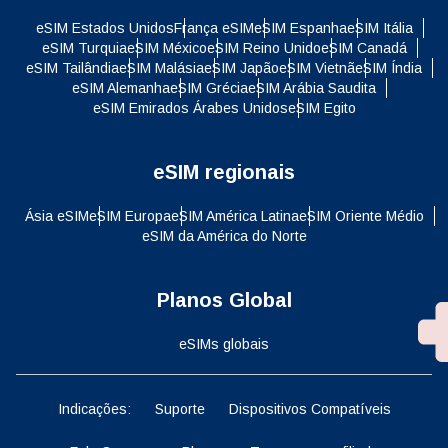
eSIM Estados Unidos
França eSIM
eSIM Espanha
eSIM Itália
eSIM Turquia
eSIM México
eSIM Reino Unido
eSIM Canadá
eSIM Tailândia
eSIM Malásia
eSIM Japão
eSIM Vietnã
eSIM Índia
eSIM Alemanha
eSIM Grécia
eSIM Arábia Saudita
eSIM Emirados Árabes Unidos
eSIM Egito
eSIM regionais
Ásia eSIM
eSIM Europa
eSIM América Latina
eSIM Oriente Médio
eSIM da América do Norte
Planos Global
eSIMs globais
Indicações:
Suporte
Dispositivos Compatíveis