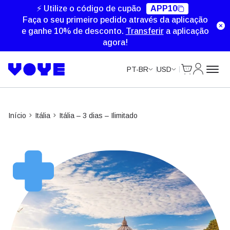
Unlimited Data
⚡ Utilize o código de cupão
APP10
Faça o seu primeiro pedido através da aplicação
e ganhe 10% de desconto.
Transferir
a aplicação
agora!
Cart
Minha Co
PT-BR
USD
Início
Itália
Itália – 3 dias – Ilimitado