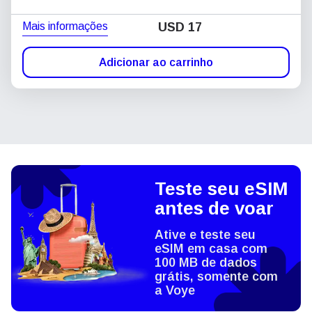
Mais informações
USD
17
Adicionar ao carrinho
Teste seu eSIM
antes de voar
Ative e teste seu
eSIM em casa com
100 MB de dados
grátis, somente com
a Voye