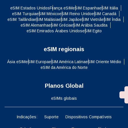
eSIM Estados Unidos
França eSIM
eSIM Espanha
eSIM Itália
eSIM Turquia
eSIM México
eSIM Reino Unido
eSIM Canadá
eSIM Tailândia
eSIM Malásia
eSIM Japão
eSIM Vietnã
eSIM Índia
eSIM Alemanha
eSIM Grécia
eSIM Arábia Saudita
eSIM Emirados Árabes Unidos
eSIM Egito
eSIM regionais
Ásia eSIM
eSIM Europa
eSIM América Latina
eSIM Oriente Médio
eSIM da América do Norte
Planos Global
eSIMs globais
Indicações:
Suporte
Dispositivos Compatíveis