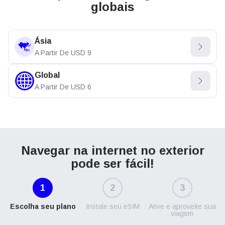
globais
Ásia
A Partir De
USD
9
Global
A Partir De
USD
6
Navegar na internet no exterior
pode ser fácil!
1
2
3
Escolha seu plano
Instale seu eSIM
Ative e aproveite sua
viagem