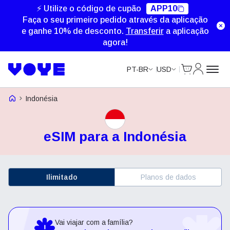
⚡ Utilize o código de cupão
APP10
Faça o seu primeiro pedido através da aplicação
e ganhe 10% de desconto.
Transferir
a aplicação
agora!
Cart
Minha Co
PT-BR
USD
Voye Homepage
Indonésia
eSIM para a Indonésia
Ilimitado
Planos de dados
Vai viajar com a família?