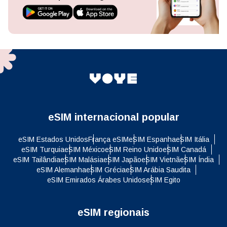
eSIM internacional popular
eSIM Estados Unidos
França eSIM
eSIM Espanha
eSIM Itália
eSIM Turquia
eSIM México
eSIM Reino Unido
eSIM Canadá
eSIM Tailândia
eSIM Malásia
eSIM Japão
eSIM Vietnã
eSIM Índia
eSIM Alemanha
eSIM Grécia
eSIM Arábia Saudita
eSIM Emirados Árabes Unidos
eSIM Egito
eSIM regionais