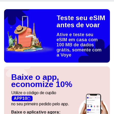
Teste seu eSIM
antes de voar
Ative e teste seu
eSIM em casa com
100 MB de dados
grátis, somente com
a Voye
Baixe o app,
economize 10%
Utilize o código de cupão
APP10
no seu primeiro pedido pelo app.
Baixe o aplicativo agora: