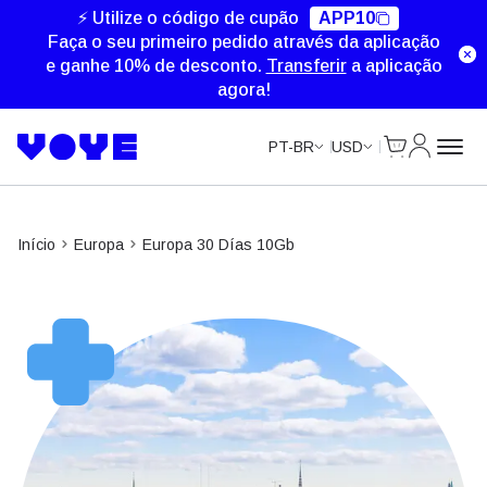
Unlimited Data
Unlimited Data
Unlimited Data
⚡ Utilize o código de cupão
APP10
Faça o seu primeiro pedido através da aplicação
e ganhe 10% de desconto.
Transferir
a aplicação
agora!
Cart
Minha Co
PT-BR
USD
Início
Europa
Europa 30 Días 10Gb