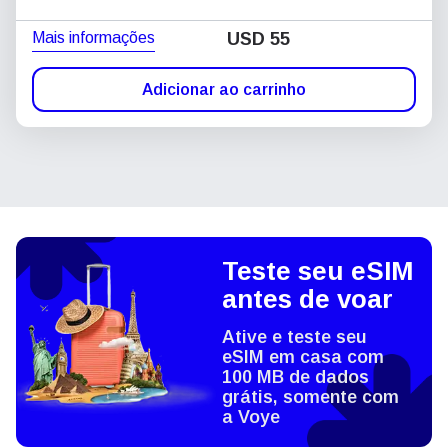
Mais informações
USD
55
Adicionar ao carrinho
Teste seu eSIM
antes de voar
Ative e teste seu
eSIM em casa com
100 MB de dados
grátis, somente com
a Voye