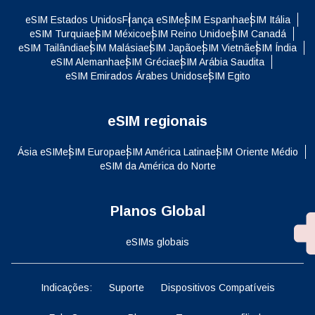
eSIM Estados Unidos
França eSIM
eSIM Espanha
eSIM Itália
eSIM Turquia
eSIM México
eSIM Reino Unido
eSIM Canadá
eSIM Tailândia
eSIM Malásia
eSIM Japão
eSIM Vietnã
eSIM Índia
eSIM Alemanha
eSIM Grécia
eSIM Arábia Saudita
eSIM Emirados Árabes Unidos
eSIM Egito
eSIM regionais
Ásia eSIM
eSIM Europa
eSIM América Latina
eSIM Oriente Médio
eSIM da América do Norte
Planos Global
eSIMs globais
Indicações:
Suporte
Dispositivos Compatíveis