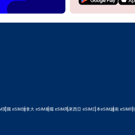
繼續前往您的帳戶或在幾秒鐘內建立一個新帳戶。
 your eSIM, start by checking if your device supports eSIM
logy. Then, contact your mobile carrier to request an eSIM activ
ill provide you with a QR code or activation details that you ca
繼續使用
Apple
er in your device settings. Once activated, you can enjoy the ben
M without needing a physical SIM card!
或使用電子郵件繼續
擇貨幣：
郵件
擇語言：
貨幣
發送驗證碼
 - 美元 (US)
KRW - 韓元
M
英國 eSIM
加拿大 eSIM
泰國 eSIM
馬來西亞 eSIM
日本eSIM
越南 eSIM
印
nglish
Español
 - 新加坡元
TWD - 新台幣