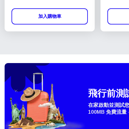
加入購物車
飛行前測試
在家啟動並測試您的
100MB 免費流量 
How 