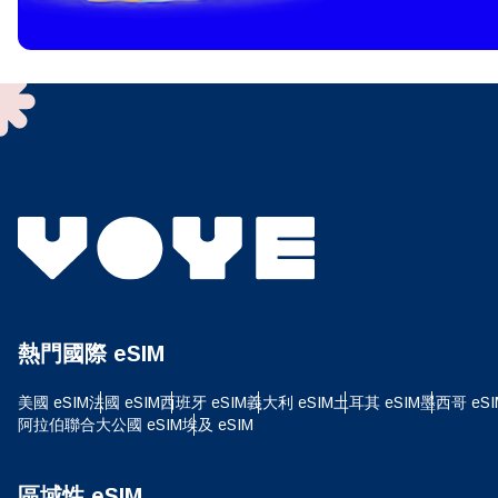
To get
techno
They w
or ent
of eSI
選
電子
選
搜尋
熱門國際 eSIM
USD
美國 eSIM
法國 eSIM
西班牙 eSIM
義大利 eSIM
土耳其 eSIM
墨西哥 eSI
阿拉伯聯合大公國 eSIM
埃及 eSIM
E
SGD
區域性 eSIM