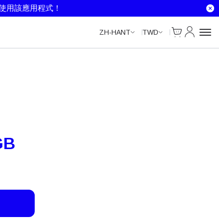
Unlimited Data
Unlimited Data
Unlimited Data
就使用該應用程式！
Cart
我的帳戶
ZH-HANT
TWD
GB