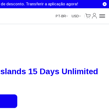
Unlimited Data
Unlimited Data
Unlimited Data
% de desconto.
Transferir a aplicação agora!
Cart
Minha Co
PT-BR
USD
 Islands 15 Days Unlimited