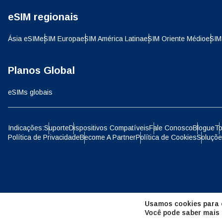
eSIM regionais
D
JPY 
Ásia eSIM
eSIM Europa
eSIM América Latina
eSIM Oriente Médio
eSIM
ية
THB 
Planos Global
eSIMs globais
IDR 
P
Indicações:
Suporte
Dispositivos Compatíveis
Fale Conosco
Blogue
To
Política de Privacidade
Become A Partner
Política de Cookies
Soluçõe
CAD 
ไ
AED 
Unid
Usamos cookies para o
CHF 
Você pode saber mais