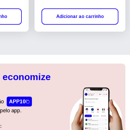
inho
Adicionar ao carrinho
, economize
ão
APP10
pelo app.
:
Fechar pop-up