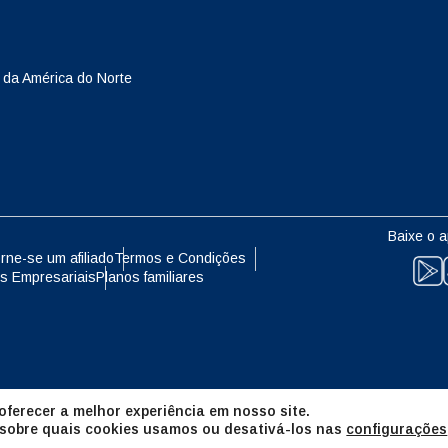
eutsch
Français
- Yen Japonês
EUR - Euro
 da América do Norte
עברית
العرب
- Baht Tailandês
PHP - Peso Filipino
日本語
한국어
- Rúpia Indonésia
AUD - Dólar Australiano
Baixe o a
olski
Português
rne-se um afiliado
Termos e Condições
s Empresariais
Planos familiares
- Dólar Canadense
GBP - Libra Esterlina
ทย
Türkçe
- Dirham Dos Emirados Árabes
ILS - Shekel Israelense
os
简体中文
繁體中文
ferecer a melhor experiência em nosso site.
- Franco Suíço
NZD - Dólar Neozelandês
 sobre quais cookies usamos ou desativá-los nas
configurações