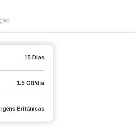
ição
15 Dias
1.5 GB/dia
irgens Britânicas