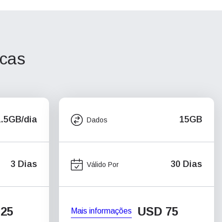
icas
1.5GB/dia
15GB
Dados
3 Dias
30 Dias
Válido Por
25
USD
75
Mais informações