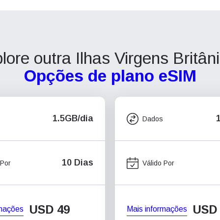
lore outra Ilhas Virgens Britân
Opções de plano eSIM
1.5GB/dia
Dados
10 Dias
 Por
Válido Por
USD
49
USD
rmações
Mais informações