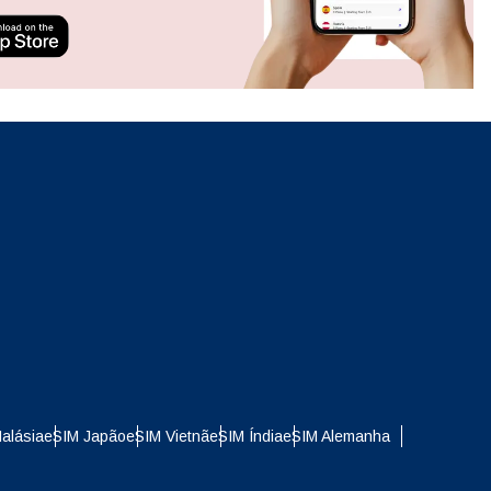
ation.
n scan
efits
Fechar pop-up
Fechar pop-up
alásia
eSIM Japão
eSIM Vietnã
eSIM Índia
eSIM Alemanha