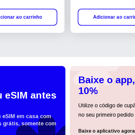
cionar ao carrinho
Adicionar ao carr
Baixe o app
10%
u eSIM antes
Utilize o código de cup
no seu primeiro pedido 
eu eSIM em casa com
 grátis, somente com
Baixe o aplicativo agora
Entrar ou criar conta