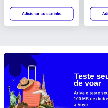
Adicionar ao carrinho
Adi
Teste se
de voar
Ative e teste s
100 MB de dados
a Voye