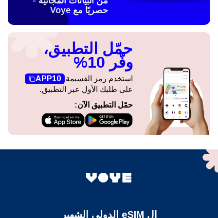
من البيانات المجانية -
حصريًا مع Voye
حمّل التطبيق،
وفّر 10%
استخدم رمز القسيمة
APP10
على طلبك الأول عبر التطبيق.
حمّل التطبيق الآن:
ال eSIM الدولي الشهير