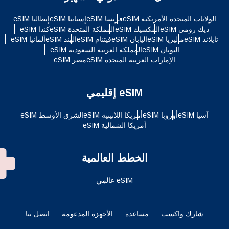
الولايات المتحدة الأمريكية eSIM
فرنسا eSIM
إسبانيا eSIM
إيطاليا eSIM
ديك رومى eSIM
المكسيك eSIM
المملكة المتحدة eSIM
كندا eSIM
تايلاند eSIM
ماليزيا eSIM
اليابان eSIM
فيتنام eSIM
الهند eSIM
ألمانيا eSIM
اليونان eSIM
المملكة العربية السعودية eSIM
الإمارات العربية المتحدة eSIM
مصر eSIM
eSIM إقليمي
آسيا eSIM
أوروبا eSIM
أمريكا اللاتينية eSIM
الشرق الأوسط eSIM
أمريكا الشمالية eSIM
الخطط العالمية
eSIM عالمي
شارك واكسب
مساعدة
الأجهزة المدعومة
اتصل بنا