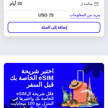
30 أيام
صالحة ل
مزيد من المعلومات
USD
75
إضافة إلى السلة
اختبر شريحة
eSIM الخاصة بك
قبل السفر
فعّل شريحة الeSIM
الخاصة بك واختبرها في
المنزل مع 100 ميجابايت