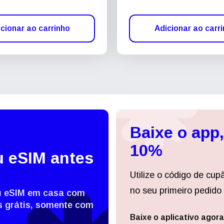
cionar ao carrinho
Adicionar ao carr
Baixe o app
10%
u eSIM antes
Utilize o código de cup
no seu primeiro pedido 
eu eSIM em casa com
 grátis, somente com
Baixe o aplicativo agora
Entrar ou criar conta