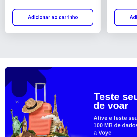
Adicionar ao carrinho
Adi
Teste se
de voar
Ative e teste s
100 MB de dados
a Voye