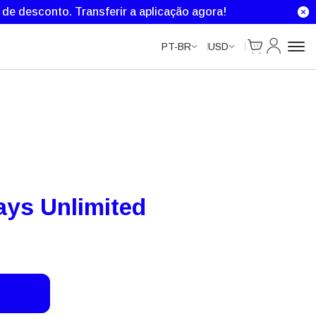
Unlimited Data
Unlimited Data
Unlimited Data
% de desconto.
Transferir a aplicação agora!
Cart
Minha Co
PT-BR
USD
ays Unlimited