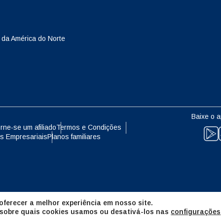
eutsch
Français
- Yen Japonês
EUR - Euro
 da América do Norte
עברית
العرب
- Baht Tailandês
PHP - Peso Filipino
日本語
한국어
- Rúpia Indonésia
AUD - Dólar Australiano
Baixe o a
olski
Português
rne-se um afiliado
Termos e Condições
s Empresariais
Planos familiares
- Dólar Canadense
GBP - Libra Esterlina
ทย
Türkçe
- Dirham Dos Emirados Árabes
ILS - Shekel Israelense
os
简体中文
繁體中文
ferecer a melhor experiência em nosso site.
- Franco Suíço
NZD - Dólar Neozelandês
 sobre quais cookies usamos ou desativá-los nas
configurações