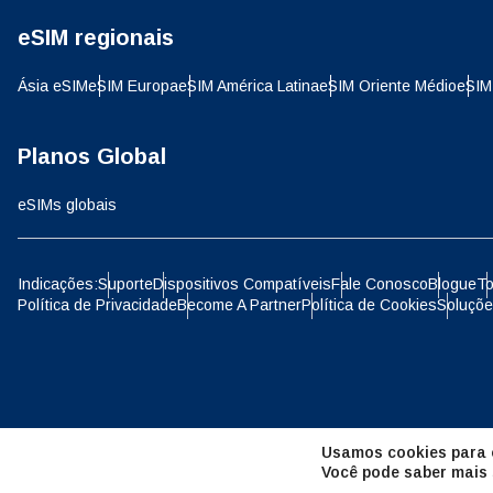
eSIM regionais
D
JPY 
Ásia eSIM
eSIM Europa
eSIM América Latina
eSIM Oriente Médio
eSIM
ية
THB 
Planos Global
eSIMs globais
IDR 
P
Indicações:
Suporte
Dispositivos Compatíveis
Fale Conosco
Blogue
To
Política de Privacidade
Become A Partner
Política de Cookies
Soluçõe
CAD 
ไ
AED 
Unid
Usamos cookies para o
CHF 
Você pode saber mais