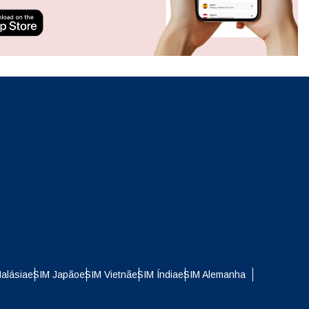
ation.
n scan
efits
Fechar pop-up
Fechar pop-up
alásia
eSIM Japão
eSIM Vietnã
eSIM Índia
eSIM Alemanha