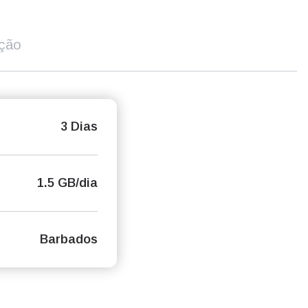
ição
3 Dias
1.5 GB/dia
Barbados