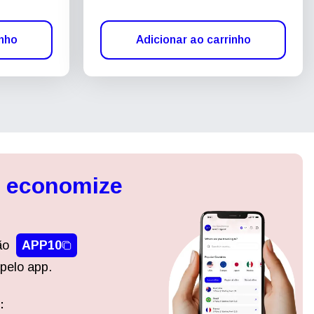
inho
Adicionar ao carrinho
, economize
ão
APP10
pelo app.
:
Fechar pop-up