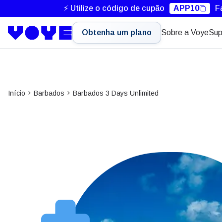
⚡ Utilize o código de cupão
APP10
F
Obtenha um plano
Sobre a Voye
Sup
Início
Barbados
Barbados 3 Days Unlimited