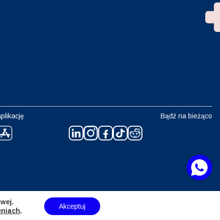
plikację
Bądź na bieżąco
wej.
Akceptuj
eniach
.