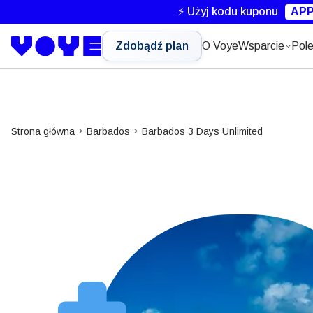
⚡ Użyj kodu kuponu
APP
Zdobądź plan
O Voye
Wsparcie
Pole
Strona główna
Barbados
Barbados 3 Days Unlimited