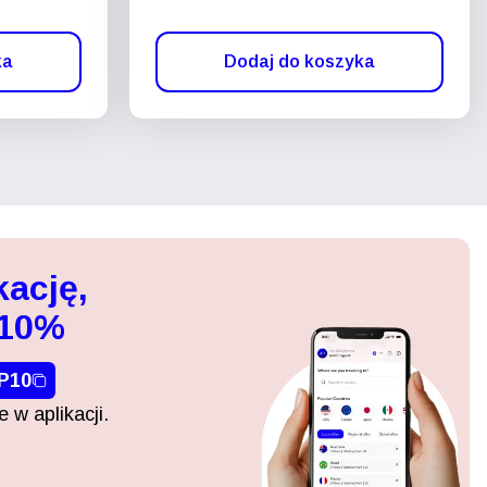
ka
Dodaj do koszyka
kację,
 10%
P10
 w aplikacji.
Zamknij wyskakujące okno