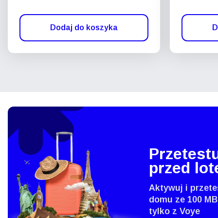
Dodaj do koszyka
D
Przetestu
przed lo
Aktywuj i przete
domu ze 100 MB
tylko z Voye