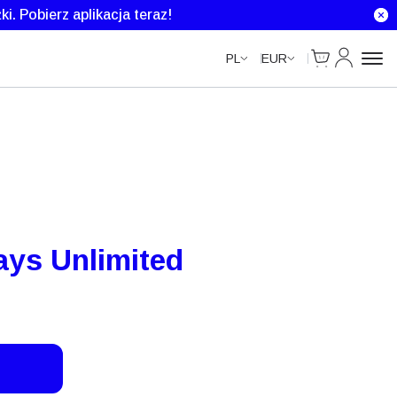
Unlimited Data
Unlimited Data
Unlimited Data
ki.
Pobierz aplikacja teraz!
Cart
Moje kont
PL
EUR
ays Unlimited