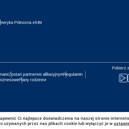
eutsch
Français
- Jen
EUR - Euro
meryka Północna eSIM
עברית
العرب
- Bat
PHP - Peso Filipińskie
日本語
한국어
- Rupia Indonezyjska
AUD - Dolar Australijski
Pobierz a
olski
Português
 nami
Zostań partnerem afiliacyjnym
Regulamin
biznesowe
Plany rodzinne
- Dolar Kanadyjski
GBP - Funt Szterling
ทย
Türkçe
- Dirham Zjednoczonych
ILS - Nowy Izraelski Szekel
atów Arabskich
简体中文
繁體中文
apewnić Ci najlepsze doświadczenia na naszej stronie interneto
- Frank Szwajcarski
NZD - Dolar Nowozelandzki
 o używanych przez nas plikach cookie lub wyłączyć je w
ustawi