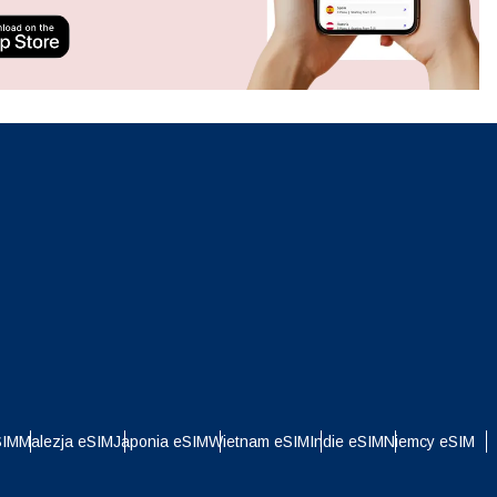
ation.
n scan
efits
Zamknij wyskakujące okno
Zamknij wyskakujące okno
i
SIM
Malezja eSIM
Japonia eSIM
Wietnam eSIM
Indie eSIM
Niemcy eSIM