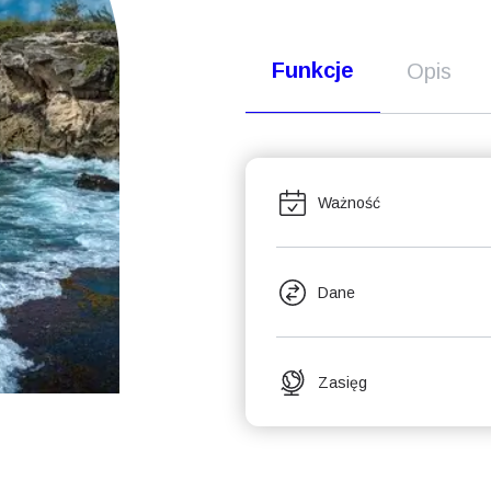
Funkcje
Opis
Ważność
Dane
Zasięg