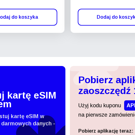
odaj do koszyka
Dodaj do koszy
Pobierz apli
zaoszczędź
j kartę eSIM
tem
Użyj kodu kuponu
AP
na pierwsze zamówienie
stuj kartę eSIM w
 darmowych danych -
Pobierz aplikację teraz:
Zaloguj się lub zarejestruj