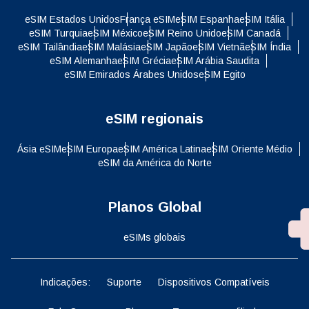
eSIM Estados Unidos
França eSIM
eSIM Espanha
eSIM Itália
eSIM Turquia
eSIM México
eSIM Reino Unido
eSIM Canadá
eSIM Tailândia
eSIM Malásia
eSIM Japão
eSIM Vietnã
eSIM Índia
eSIM Alemanha
eSIM Grécia
eSIM Arábia Saudita
eSIM Emirados Árabes Unidos
eSIM Egito
eSIM regionais
Ásia eSIM
eSIM Europa
eSIM América Latina
eSIM Oriente Médio
eSIM da América do Norte
Planos Global
eSIMs globais
Indicações:
Suporte
Dispositivos Compatíveis