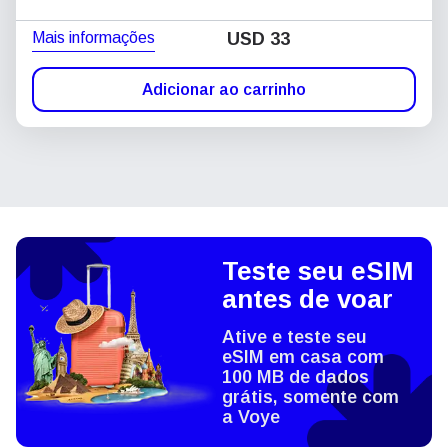
Mais informações
USD
33
Adicionar ao carrinho
Teste seu eSIM
antes de voar
Ative e teste seu
eSIM em casa com
100 MB de dados
grátis, somente com
a Voye