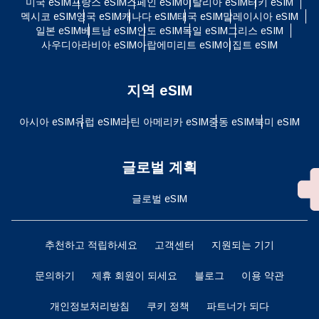
미국 eSIM
프랑스 eSIM
스페인 eSIM
이탈리아 eSIM
터키 eSIM
멕시코 eSIM
영국 eSIM
캐나다 eSIM
태국 eSIM
말레이시아 eSIM
일본 eSIM
베트남 eSIM
인도 eSIM
독일 eSIM
그리스 eSIM
사우디아라비아 eSIM
아랍에미리트 eSIM
이집트 eSIM
지역 eSIM
아시아 eSIM
유럽 ​​eSIM
라틴 아메리카 eSIM
중동 eSIM
북미 eSIM
글로벌 계획
글로벌 eSIM
추천하고 적립하세요
고객센터
지원되는 기기
문의하기
제휴 회원이 되세요
블로그
이용 약관
개인정보처리방침
쿠키 정책
파트너가 되다