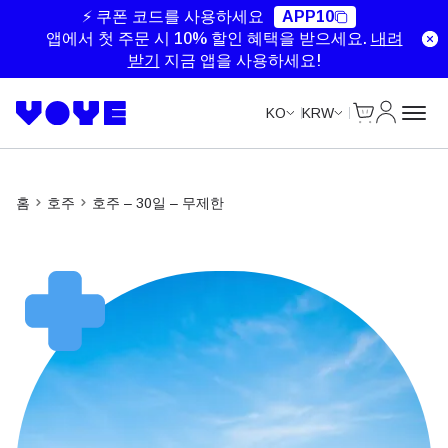
Unlimited Data
Unlimited Data
Unlimited Data
Unlimited Data
⚡ 쿠폰 코드를 사용하세요
APP10
앱에서 첫 주문 시 10% 할인 혜택을 받으세요.
내려
받기
지금 앱을 사용하세요!
Cart
내 계정
KO
KRW
홈
호주
호주 – 30일 – 무제한