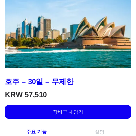
호주 – 30일 – 무제한
KRW
57,510
장바구니 담기
주요 기능
설명