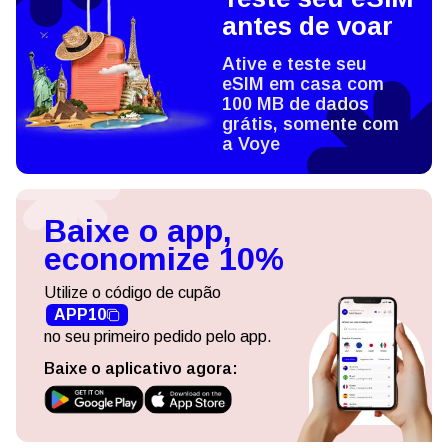
antes de voar
Ative e teste seu
eSIM em casa com
100 MB de dados
grátis, somente com
a Voye
Baixe o app,
economize 10%
Utilize o código de cupão
APP10
no seu primeiro pedido pelo app.
Baixe o aplicativo agora: