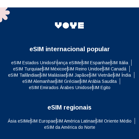
eSIM internacional popular
eSIM Estados Unidos
França eSIM
eSIM Espanha
eSIM Itália
eSIM Turquia
eSIM México
eSIM Reino Unido
eSIM Canadá
eSIM Tailândia
eSIM Malásia
eSIM Japão
eSIM Vietnã
eSIM Índia
eSIM Alemanha
eSIM Grécia
eSIM Arábia Saudita
eSIM Emirados Árabes Unidos
eSIM Egito
eSIM regionais
Ásia eSIM
eSIM Europa
eSIM América Latina
eSIM Oriente Médio
eSIM da América do Norte