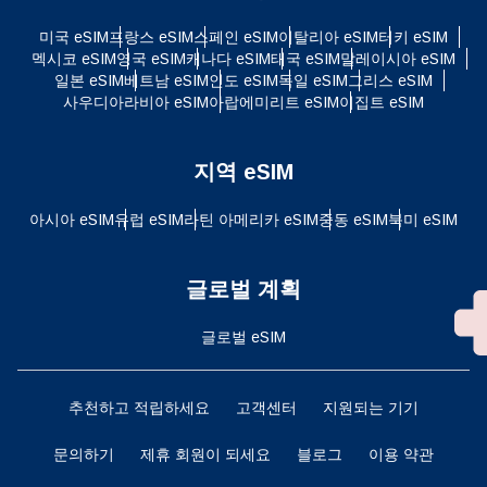
미국 eSIM
프랑스 eSIM
스페인 eSIM
이탈리아 eSIM
터키 eSIM
멕시코 eSIM
영국 eSIM
캐나다 eSIM
태국 eSIM
말레이시아 eSIM
일본 eSIM
베트남 eSIM
인도 eSIM
독일 eSIM
그리스 eSIM
사우디아라비아 eSIM
아랍에미리트 eSIM
이집트 eSIM
지역 eSIM
아시아 eSIM
유럽 ​​eSIM
라틴 아메리카 eSIM
중동 eSIM
북미 eSIM
글로벌 계획
글로벌 eSIM
추천하고 적립하세요
고객센터
지원되는 기기
문의하기
제휴 회원이 되세요
블로그
이용 약관