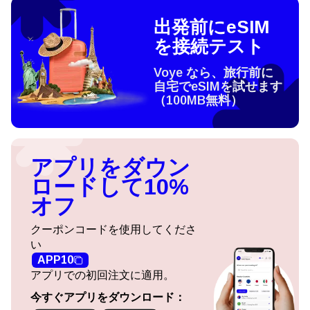
出発前にeSIM
を接続テスト
Voye なら、旅行前に
自宅でeSIMを試せます
（100MB無料）
アプリをダウン
ロードして10%
オフ
クーポンコードを使用してくださ
い
APP10
アプリでの初回注文に適用。
今すぐアプリをダウンロード：