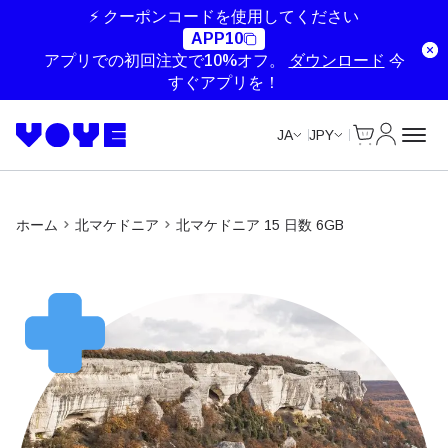
⚡ クーポンコードを使用してください
APP10
アプリでの初回注文で10%オフ。
ダウンロード
今
すぐアプリを！
Cart
マイアカ
JA
JPY
ホーム
北マケドニア
北マケドニア 15 日数 6GB