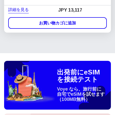
詳細を見る
JPY 13,117
お買い物カゴに追加
出発前にeSIM
を接続テスト
Voye なら、旅行前に
自宅でeSIMを試せます
（100MB無料）