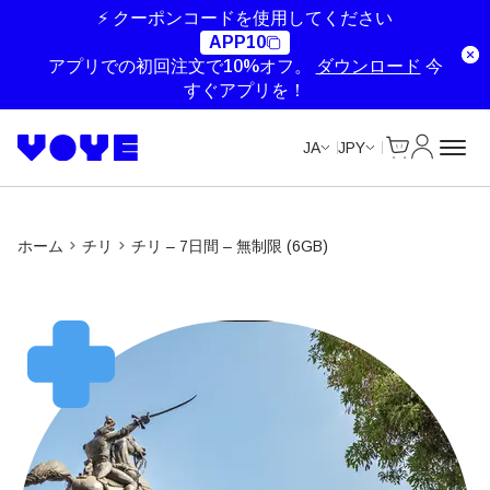
Unlimited Data
Unlimited Data
Unlimited Data
Unlimited Data
⚡ クーポンコードを使用してください
APP10
アプリでの初回注文で10%オフ。
ダウンロード
今
すぐアプリを！
Cart
マイアカ
JA
JPY
ホーム
チリ
チリ – 7日間 – 無制限 (6GB)