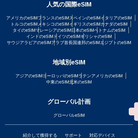
人気の国際eSIM
アメリカのeSIM
フランスのeSIM
スペインのeSIM
イタリアのeSIM
トルコのeSIM
メキシコのeSIM
イギリスのeSIM
カナダのeSIM
タイのeSIM
マレーシアのeSIM
日本のeSIM
ベトナムのeSIM
インドのeSIM
ドイツのeSIM
ギリシャのeSIM
サウジアラビアのeSIM
アラブ首長国連邦のeSIM
エジプトのeSIM
地域別eSIM
アジアのeSIM
ヨーロッパのeSIM
ラテンアメリカのeSIM
中東のeSIM
北米のeSIM
グローバル計画
グローバルeSIM
紹介して獲得する
サポート
対応デバイス