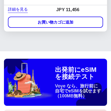
詳細を見る
JPY 11,456
お買い物カゴに追加
出発前にeSIM
を接続テスト
Voye なら、旅行前に
自宅でeSIMを試せます
（100MB無料）