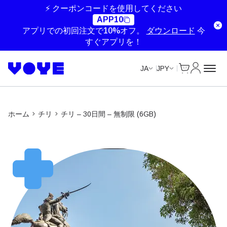
Unlimited Data
Unlimited Data
Unlimited Data
Unlimited Data
⚡ クーポンコードを使用してください
APP10
アプリでの初回注文で10%オフ。
ダウンロード
今
すぐアプリを！
Cart
マイアカ
JA
JPY
ホーム
チリ
チリ – 30日間 – 無制限 (6GB)