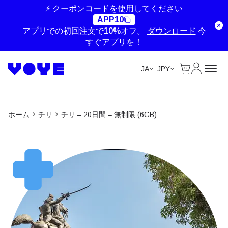
Unlimited Data
Unlimited Data
Unlimited Data
Unlimited Data
⚡ クーポンコードを使用してください
APP10
アプリでの初回注文で10%オフ。
ダウンロード
今
すぐアプリを！
Cart
マイアカ
JA
JPY
ホーム
チリ
チリ – 20日間 – 無制限 (6GB)