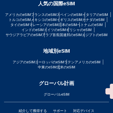
人気の国際eSIM
アメリカのeSIM
フランスのeSIM
スペインのeSIM
イタリアのeSIM
トルコのeSIM
メキシコのeSIM
イギリスのeSIM
カナダのeSIM
タイのeSIM
マレーシアのeSIM
日本のeSIM
ベトナムのeSIM
インドのeSIM
ドイツのeSIM
ギリシャのeSIM
サウジアラビアのeSIM
アラブ首長国連邦のeSIM
エジプトのeSIM
地域別eSIM
アジアのeSIM
ヨーロッパのeSIM
ラテンアメリカのeSIM
中東のeSIM
北米のeSIM
グローバル計画
グローバルeSIM
紹介して獲得する
サポート
対応デバイス