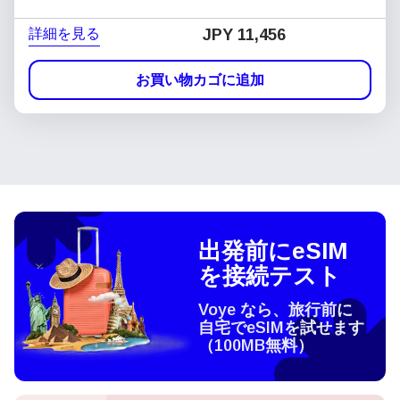
詳細を見る
JPY 11,456
お買い物カゴに追加
出発前にeSIM
を接続テスト
Voye なら、旅行前に
自宅でeSIMを試せます
（100MB無料）