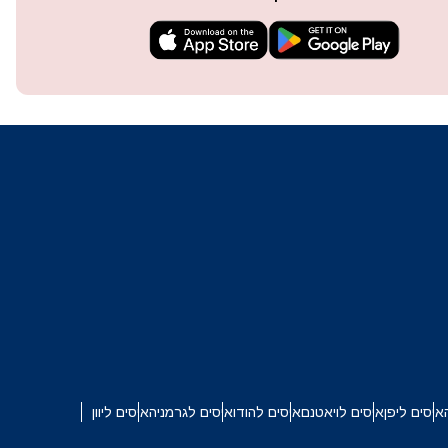
techn
They 
or e
איסים ליפן
איסים לויאטנם
איסים להודו
איסים לגרמניה
איסים ליוון