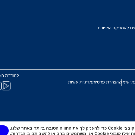
Français
Deuts
EUR - יורו
ים לאמריקה הצפונית
ربية
עברית
PHP - פזו פיליפיני
한국어
日本
AUD - דולר אוסטרלי
להורדת הא
Português
Pols
אי שימוש
הצהרת פרטיות
מדיניות עוגיות
GBP - לירה שטרלינג
Türkçe
ไ
ILS - שקל ישראלי חדש
繁體中文
简体中
טובה ביותר באתר שלנו.
NZD - דולר ניו זילנדי
אנו משתמשים בהם או להשביתם ב-
הגדרות
.