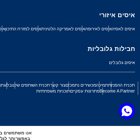
ch
איסים איזורי
JPY - ין יפני
איסים לאסיה
איסים לאירופה
איסים לאמריקה הלטינית
איסים למזרח התיכון
איס
الع
THB - באט תאילנדי
חבילות גלובליות
語
איסים גלובלים
IDR - רופיה אינדונזית
ki
תכנית ההפניות
תמיכה
מכשירים נתמכים
צור קשר
תכנית השותפים שלנו
בלוג
תנ
CAD - דולר קנדי
Become A Partner
פתרונות עסקיים
תוכניות משפחתיות
ทย
AED - דירהם איחוד האמירויות הערביות
文
אנו משתמשים בקובצי Cookie כדי להעניק לך את החוויה ה
CHF - פרנק שוויצרי
באפשרותך לגלות אילו קובצי Cookie 