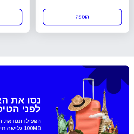
הוספה
נסו את ה
לפני הטי
הפעילו ונסו את 
100MB גלישה חינם - רק בVoye
סגירת