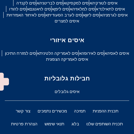
איסים לטורקיה
איסים למקסיקו
איסים לבריטניה
איסים לקנדה
איסים לתאילנד
איסים למלאזיה
איסים ליפן
איסים לויאטנם
איסים להודו
איסים לגרמניה
איסים ליוון
איסים לערב הסעודית
איסים לאיחוד האמירויות
איסים למצרים
איסים איזורי
איסים לאסיה
איסים לאירופה
איסים לאמריקה הלטינית
איסים למזרח התיכון
איסים לאמריקה הצפונית
חבילות גלובליות
איסים גלובלים
תכנית ההפניות
תמיכה
מכשירים נתמכים
צור קשר
תכנית השותפים שלנו
בלוג
תנאי שימוש
הצהרת פרטיות