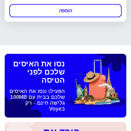
הוספה
נסו את האיסים
שלכם לפני
הטיסה
הפעילו ונסו את האיסים
שלכם בבית עם 100MB
גלישה חינם - רק
בVoye