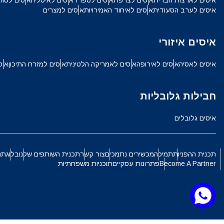
איסים לארצות הברית
איסים לצרפת
איסים לספרד
איסים לאיטליה
איסים לטור
SGD - דולר סינגפורי
איסים לערב הסעודית
איסים לאיחוד האמירויות
איסים למצרים
ch
איסים איזורי
JPY - ין יפני
איסים לאסיה
איסים לאירופה
איסים לאמריקה הלטינית
איסים למזרח התיכון
איס
الع
THB - באט תאילנדי
חבילות גלובליות
語
IDR - רופיה אינדונזית
איסים גלובלים
ki
CAD - דולר קנדי
תכנית ההפניות
תמיכה
מכשירים נתמכים
צור קשר
תכנית השותפים שלנו
בלוג
תנ
Become A Partner
פתרונות עסקיים
תוכניות משפחתיות
ทย
AED - דירהם איחוד האמירויות הערביות
文