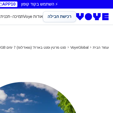
⚡ השתמש בקוד קופון
APP10
רכישת חבילה
אודות Voye
תמיכה
תכנית 
עמוד הבית
VoyeGlobal
סנט מרטין וסנט בארת' (גוואדלופ) 7 ימים 3GB