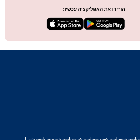
הורידו את האפליקציה עכשיו:
techn
They 
or e