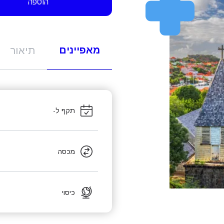
הוספה
מאפיינים
תיאור
תקף ל-
מכסה
כיסוי