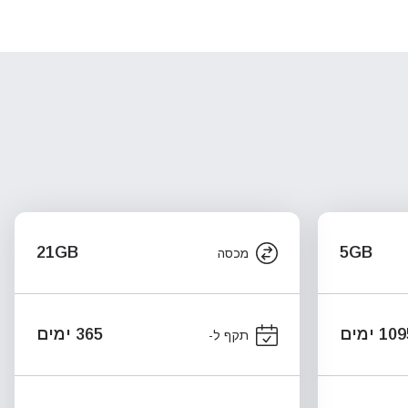
21GB
5GB
מכסה
10 ימים
365 ימים
תקף ל-