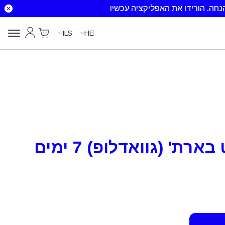
הורידו את האפליקציה עכשיו
Cart
החשבון שלי
ILS
HE
סנט מרטין וסנט בארת' (גוואדלופ) 7 ימים