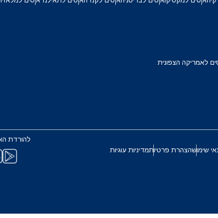
קיה
איסים למקסיקו
איסים לבריטניה
איסים לקנדה
איסים לתאילנד
איסים למלאזיה
TWD - דולר טייוואני חדש
Français
Deuts
EUR - יורו
ים לאמריקה הצפונית
ربية
עברית
PHP - פזו פיליפיני
한국어
日本
AUD - דולר אוסטרלי
Português
Pols
להורדת הא
GBP - לירה שטרלינג
אי שימוש
הצהרת פרטיות
מדיניות עוגיות
Türkçe
ไ
ILS - שקל ישראלי חדש
繁體中文
简体中