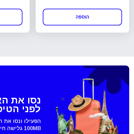
הוספה
נסו את ה
לפני הטי
הפעילו ונסו את 
100MB גלישה חינם - רק בVoye
סגירת