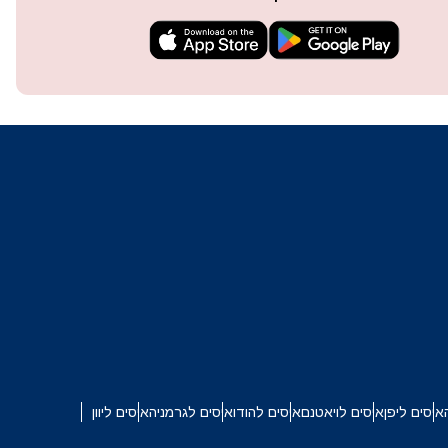
techn
They 
or e
איסים ליפן
איסים לויאטנם
איסים להודו
איסים לגרמניה
איסים ליוון