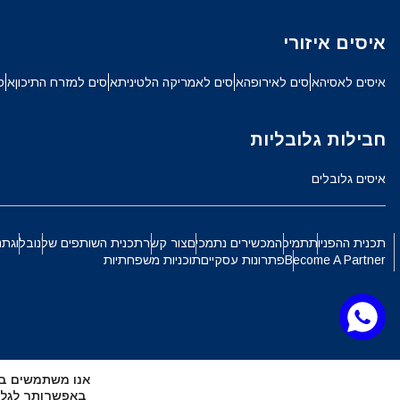
ch
איסים איזורי
JPY - ין יפני
איסים לאסיה
איסים לאירופה
איסים לאמריקה הלטינית
איסים למזרח התיכון
איס
الع
THB - באט תאילנדי
חבילות גלובליות
語
איסים גלובלים
IDR - רופיה אינדונזית
ki
תכנית ההפניות
תמיכה
מכשירים נתמכים
צור קשר
תכנית השותפים שלנו
בלוג
תנ
CAD - דולר קנדי
Become A Partner
פתרונות עסקיים
תוכניות משפחתיות
ทย
AED - דירהם איחוד האמירויות הערביות
文
אנו משתמשים בקובצי Cookie כדי להעניק לך את החוויה ה
CHF - פרנק שוויצרי
באפשרותך לגלות אילו קובצי Cookie 