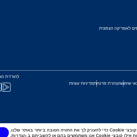
Français
Deuts
EUR - יורו
ים לאמריקה הצפונית
ربية
עברית
PHP - פזו פיליפיני
한국어
日本
AUD - דולר אוסטרלי
להורדת הא
Português
Pols
אי שימוש
הצהרת פרטיות
מדיניות עוגיות
GBP - לירה שטרלינג
Türkçe
ไ
ILS - שקל ישראלי חדש
繁體中文
简体中
טובה ביותר באתר שלנו.
NZD - דולר ניו זילנדי
אנו משתמשים בהם או להשביתם ב-
הגדרות
.