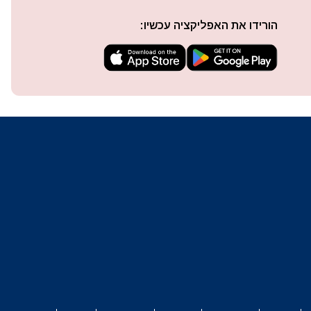
הורידו את האפליקציה עכשיו:
techn
They 
or e