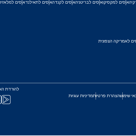
קיה
איסים למקסיקו
איסים לבריטניה
איסים לקנדה
איסים לתאילנד
איסים למלאזיה
TWD - דולר טייוואני חדש
Français
Deuts
EUR - יורו
ربية
עברית
ים לאמריקה הצפונית
PHP - פזו פיליפיני
한국어
日本
AUD - דולר אוסטרלי
Português
Pols
להורדת הא
GBP - לירה שטרלינג
אי שימוש
הצהרת פרטיות
מדיניות עוגיות
Türkçe
ไ
ILS - שקל ישראלי חדש
繁體中文
简体中