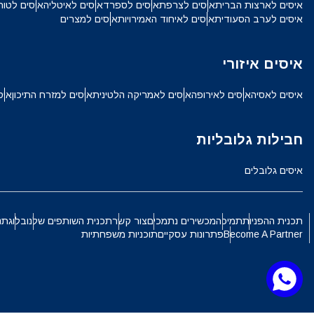
איסים לארצות הברית
איסים לצרפת
איסים לספרד
איסים לאיטליה
איסים לטור
SGD - דולר סינגפורי
איסים לערב הסעודית
איסים לאיחוד האמירויות
איסים למצרים
ch
איסים איזורי
JPY - ין יפני
الع
איסים לאסיה
איסים לאירופה
איסים לאמריקה הלטינית
איסים למזרח התיכון
איס
THB - באט תאילנדי
חבילות גלובליות
語
IDR - רופיה אינדונזית
איסים גלובלים
ki
CAD - דולר קנדי
תכנית ההפניות
תמיכה
מכשירים נתמכים
צור קשר
תכנית השותפים שלנו
בלוג
תנ
Become A Partner
פתרונות עסקיים
תוכניות משפחתיות
ทย
AED - דירהם איחוד האמירויות הערביות
文