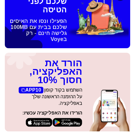
שלכם לפני
הטיסה
הפעילו ונסו את האיסים
שלכם בבית עם 100MB
גלישה חינם - רק
בVoye
הורד את
האפליקציה,
חסוך 10%
השתמש בקוד קופון
APP10
על ההזמנה הראשונה שלך
באפליקציה.
הורידו את האפליקציה עכשיו: