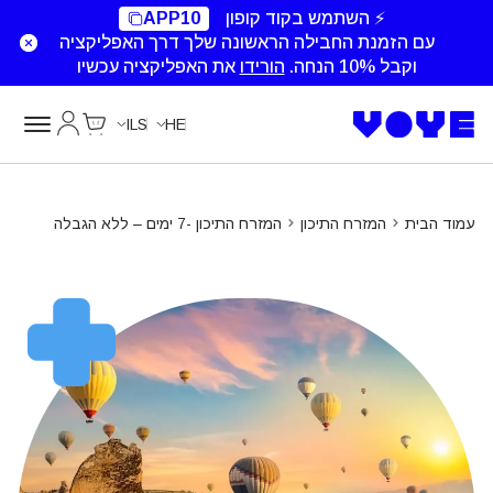
Unlimited Data
Unlimited Data
Unlimited Data
Unlimited Data
⚡ השתמש בקוד קופון
APP10
עם הזמנת החבילה הראשונה שלך דרך האפליקציה
וקבל 10% הנחה.
הורידו
את האפליקציה עכשיו
Cart
החשבון של
ILS
HE
עמוד הבית
המזרח התיכון
המזרח התיכון -7 ימים – ללא הגבלה