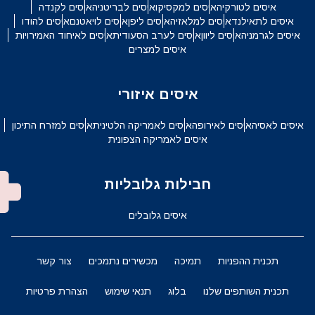
איסים לטורקיה
איסים למקסיקו
איסים לבריטניה
איסים לקנדה
איסים לתאילנד
איסים למלאזיה
איסים ליפן
איסים לויאטנם
איסים להודו
איסים לגרמניה
איסים ליוון
איסים לערב הסעודית
איסים לאיחוד האמירויות
איסים למצרים
איסים איזורי
איסים לאסיה
איסים לאירופה
איסים לאמריקה הלטינית
איסים למזרח התיכון
איסים לאמריקה הצפונית
חבילות גלובליות
איסים גלובלים
תכנית ההפניות
תמיכה
מכשירים נתמכים
צור קשר
תכנית השותפים שלנו
בלוג
תנאי שימוש
הצהרת פרטיות