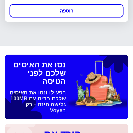
הוספה
נסו את האיסים
שלכם לפני
הטיסה
הפעילו ונסו את האיסים
שלכם בבית עם 100MB
גלישה חינם - רק
בVoye