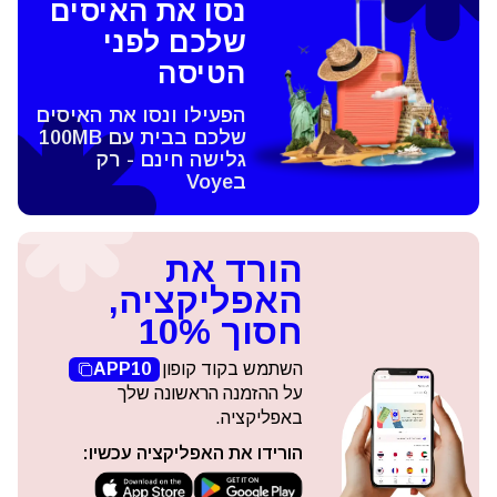
נסו את האיסים
שלכם לפני
הטיסה
הפעילו ונסו את האיסים
שלכם בבית עם 100MB
גלישה חינם - רק
בVoye
הורד את
האפליקציה,
חסוך 10%
השתמש בקוד קופון
APP10
על ההזמנה הראשונה שלך
באפליקציה.
הורידו את האפליקציה עכשיו: