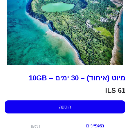
מיוט (איחוד) – 30 ימים – 10GB
ILS
61
הוספה
מאפיינים
תיאור