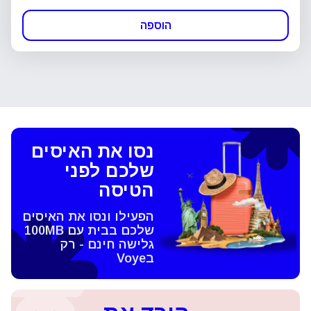
הוספה
נסו את האיסים
שלכם לפני
הטיסה
הפעילו ונסו את האיסים
שלכם בבית עם 100MB
גלישה חינם - רק
בVoye