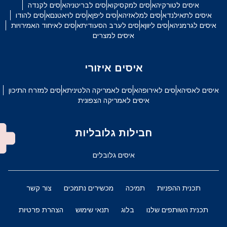
איסים לטורקיה
איסים למקסיקו
איסים לבריטניה
איסים לקנדה
איסים לתאילנד
איסים למלאזיה
איסים ליפן
איסים לויאטנם
איסים להודו
איסים לגרמניה
איסים ליוון
איסים לערב הסעודית
איסים לאיחוד האמירויות
איסים למצרים
איסים איזורי
איסים לאסיה
איסים לאירופה
איסים לאמריקה הלטינית
איסים למזרח התיכון
איסים לאמריקה הצפונית
חבילות גלובליות
איסים גלובלים
תכנית ההפניות
תמיכה
מכשירים נתמכים
צור קשר
תכנית השותפים שלנו
בלוג
תנאי שימוש
הצהרת פרטיות