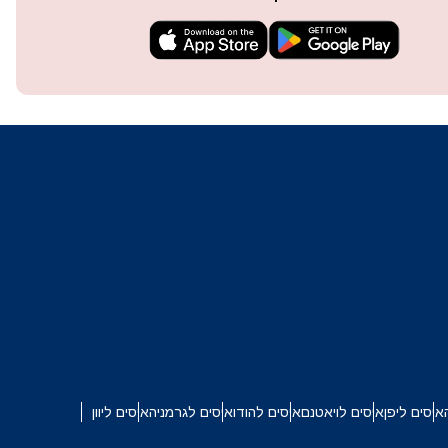
techn
They 
or e
איסים ליפן
איסים לויאטנם
איסים להודו
איסים לגרמניה
איסים ליוון