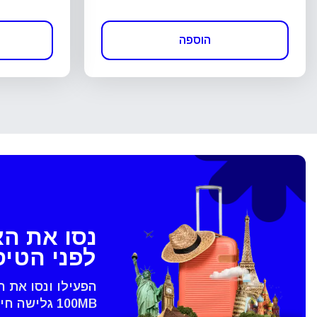
הוספה
נסו את ה
לפני הטי
הפעילו ונסו את 
100MB גלישה חינם - רק בVoye
סגירת