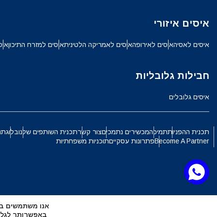
ch
איסים איזורי
JPY - ין יפני
איסים לאסיה
איסים לאירופה
איסים לאמריקה הלטינית
איסים למזרח התיכון
איס
الع
THB - באט תאילנדי
חבילות גלובליות
語
איסים גלובלים
IDR - רופיה אינדונזית
ki
תכנית ההפניות
תמיכה
מכשירים נתמכים
צור קשר
תכנית השותפים שלנו
בלוג
תנ
CAD - דולר קנדי
Become A Partner
פתרונות עסקיים
תוכניות משפחתיות
ทย
AED - דירהם איחוד האמירויות הערביות
文
אנו משתמשים בקובצי Cookie כדי להעניק לך את החוויה ה
CHF - פרנק שוויצרי
באפשרותך לגלות אילו קובצי Cookie 