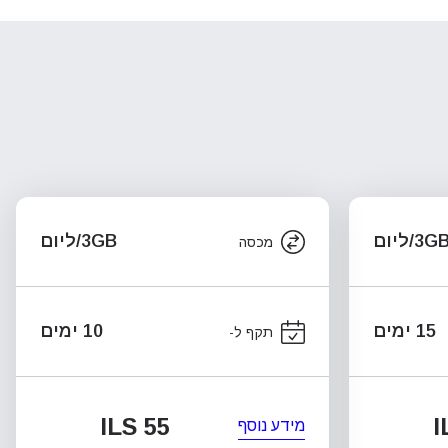
3G/ליום
3GB/ליום
מכסה
15 ימים
10 ימים
תקף ל-
ILS 55
I
מידע נוסף