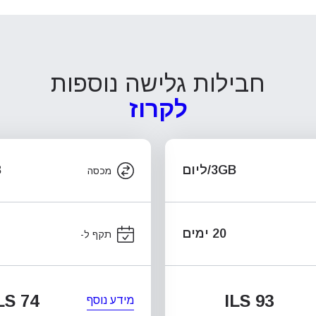
חבילות גלישה נוספות
לקרוז
3GB/ליום
B
מכסה
20 ימים
תקף ל-
LS 74
ILS 93
מידע נוסף