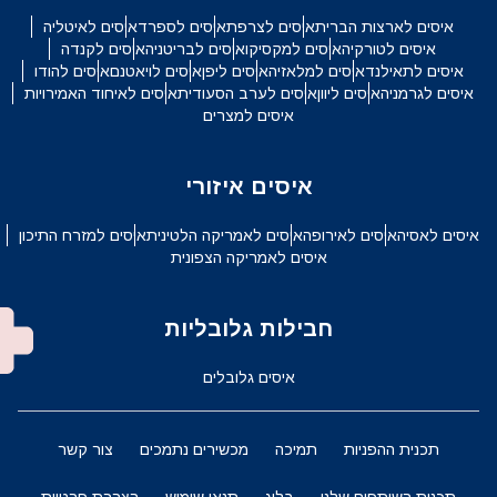
איסים לארצות הברית
איסים לצרפת
איסים לספרד
איסים לאיטליה
איסים לטורקיה
איסים למקסיקו
איסים לבריטניה
איסים לקנדה
איסים לתאילנד
איסים למלאזיה
איסים ליפן
איסים לויאטנם
איסים להודו
איסים לגרמניה
איסים ליוון
איסים לערב הסעודית
איסים לאיחוד האמירויות
איסים למצרים
איסים איזורי
איסים לאסיה
איסים לאירופה
איסים לאמריקה הלטינית
איסים למזרח התיכון
איסים לאמריקה הצפונית
חבילות גלובליות
איסים גלובלים
תכנית ההפניות
תמיכה
מכשירים נתמכים
צור קשר
תכנית השותפים שלנו
בלוג
תנאי שימוש
הצהרת פרטיות