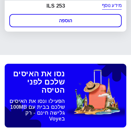
מידע נוסף
ILS 253
הוספה
נסו את האיסים
שלכם לפני
הטיסה
הפעילו ונסו את האיסים
שלכם בבית עם 100MB
גלישה חינם - רק
בVoye