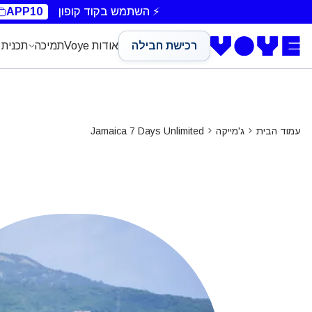
Unlimited Data
Unlimited Data
Unlimited Data
⚡ השתמש בקוד קופון
APP10
רכישת חבילה
אודות Voye
תמיכה
תכנית 
עמוד הבית
ג'מייקה
Jamaica 7 Days Unlimited