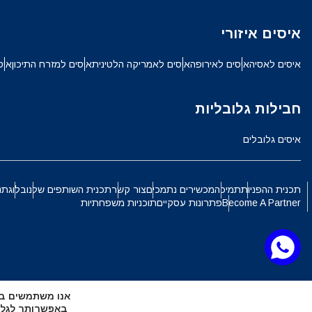
ch
איסים איזורי
JPY - ין יפני
איסים לאסיה
איסים לאירופה
איסים לאמריקה הלטינית
איסים למזרח התיכון
איס
الع
THB - באט תאילנדי
חבילות גלובליות
語
איסים גלובלים
IDR - רופיה אינדונזית
ki
תכנית ההפניות
תמיכה
מכשירים נתמכים
צור קשר
תכנית השותפים שלנו
בלוג
תנ
CAD - דולר קנדי
Become A Partner
פתרונות עסקיים
תוכניות משפחתיות
ทย
AED - דירהם איחוד האמירויות הערביות
文
אנו משתמשים בקובצי Cookie כדי להעניק לך את החוויה ה
CHF - פרנק שוויצרי
באפשרותך לגלות אילו קובצי Cookie 