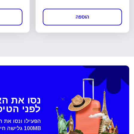
הוספה
נסו את ה
לפני הטי
הפעילו ונסו את 
100MB גלישה חינם - רק בVoye
סגירת