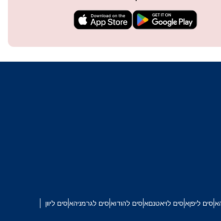
techn
They 
or e
איסים ליפן
איסים לויאטנם
איסים להודו
איסים לגרמניה
איסים ליוון