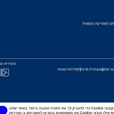
Français
Deuts
EUR - יורו
ים לאמריקה הצפונית
ربية
עברית
PHP - פזו פיליפיני
한국어
日本
AUD - דולר אוסטרלי
להורדת הא
Português
Pols
אי שימוש
הצהרת פרטיות
מדיניות עוגיות
GBP - לירה שטרלינג
Türkçe
ไ
ILS - שקל ישראלי חדש
繁體中文
简体中
טובה ביותר באתר שלנו.
NZD - דולר ניו זילנדי
אנו משתמשים בהם או להשביתם ב-
הגדרות
.