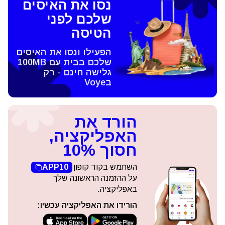
נסו את האיסים
שלכם לפני
הטיסה
הפעילו ונסו את האיסים
שלכם בבית עם 100MB
גלישה חינם - רק
בVoye
הורד את
האפליקציה,
חסוך 10%
השתמש בקוד קופון
APP10
על ההזמנה הראשונה שלך
באפליקציה.
הורידו את האפליקציה עכשיו: