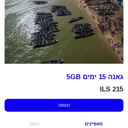
גאנה 15 ימים 5GB
ILS
215
הוספה
מאפיינים
תיאור