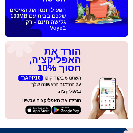
הפעילו ונסו את האיסים
שלכם בבית עם 100MB
גלישה חינם - רק
בVoye
הורד את
האפליקציה,
חסוך 10%
השתמש בקוד קופון
APP10
על ההזמנה הראשונה שלך
באפליקציה.
הורידו את האפליקציה עכשיו: