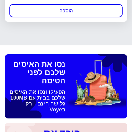
הוספה
נסו את האיסים
שלכם לפני
הטיסה
הפעילו ונסו את האיסים
שלכם בבית עם 100MB
גלישה חינם - רק
בVoye