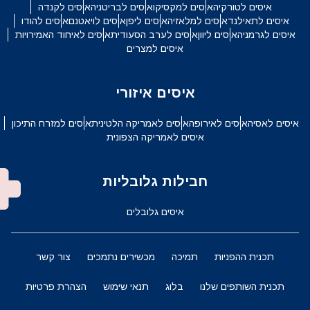
איסים לטורקיה
איסים למקסיקו
איסים לבריטניה
איסים לקנדה
איסים לתאילנד
איסים למלאזיה
איסים ליפן
איסים לויאטנם
איסים להודו
איסים לגרמניה
איסים ליוון
איסים לערב הסעודית
איסים לאיחוד האמירויות
איסים למצרים
איסים איזורי
איסים לאסיה
איסים לאירופה
איסים לאמריקה הלטינית
איסים למזרח התיכון
איסים לאמריקה הצפונית
חבילות גלובליות
איסים גלובלים
תכנית ההפניות
תמיכה
מכשירים נתמכים
צור קשר
תכנית השותפים שלנו
בלוג
תנאי שימוש
הצהרת פרטיות