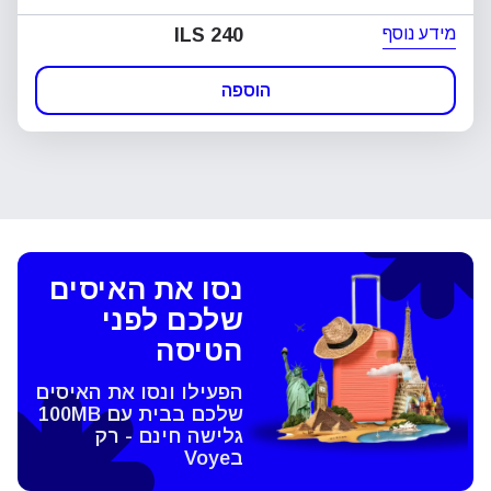
מידע נוסף
ILS 240
הוספה
נסו את האיסים
שלכם לפני
הטיסה
הפעילו ונסו את האיסים
שלכם בבית עם 100MB
גלישה חינם - רק
בVoye