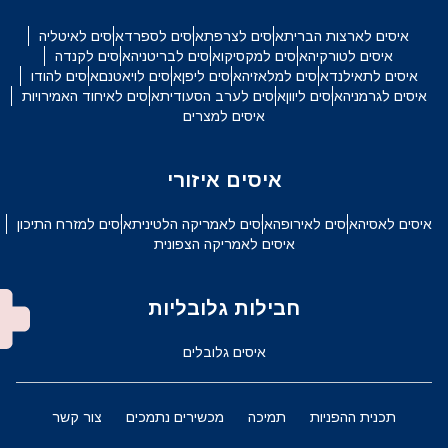
איסים לארצות הברית
איסים לצרפת
איסים לספרד
איסים לאיטליה
איסים לטורקיה
איסים למקסיקו
איסים לבריטניה
איסים לקנדה
איסים לתאילנד
איסים למלאזיה
איסים ליפן
איסים לויאטנם
איסים להודו
איסים לגרמניה
איסים ליוון
איסים לערב הסעודית
איסים לאיחוד האמירויות
איסים למצרים
איסים איזורי
איסים לאסיה
איסים לאירופה
איסים לאמריקה הלטינית
איסים למזרח התיכון
איסים לאמריקה הצפונית
חבילות גלובליות
איסים גלובלים
תכנית ההפניות
תמיכה
מכשירים נתמכים
צור קשר