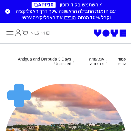
Unlimited Data
Unlimited Data
Unlimited Data
⚡ השתמש בקוד קופון
APP10
עם הזמנת החבילה הראשונה שלך דרך האפליקציה
וקבל 10% הנחה.
הורידו
את האפליקציה עכשיו
Cart
החשבון של
ILS
HE
עמוד
אנטיגואה
Antigua and Barbuda 3 Days
הבית
וברבודה
Unlimited