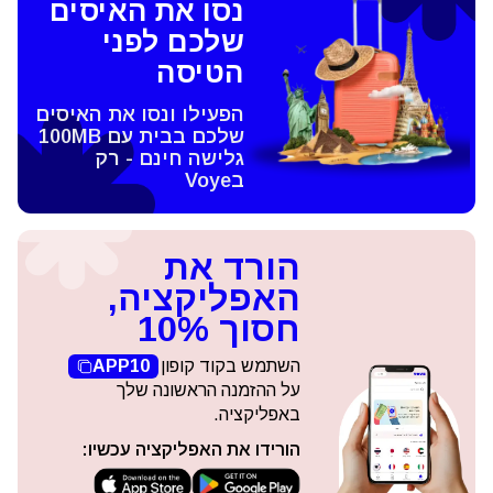
נסו את האיסים
שלכם לפני
הטיסה
הפעילו ונסו את האיסים
שלכם בבית עם 100MB
גלישה חינם - רק
בVoye
הורד את
האפליקציה,
חסוך 10%
השתמש בקוד קופון
APP10
על ההזמנה הראשונה שלך
באפליקציה.
הורידו את האפליקציה עכשיו: