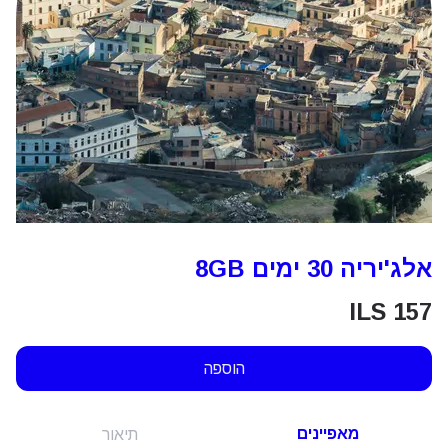
אלג'יריה 30 ימים 8GB
ILS
157
הוספה
מאפיינים
תיאור