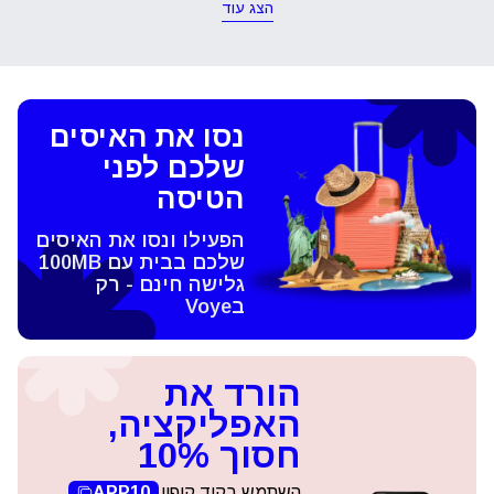
הצג עוד
נסו את האיסים
שלכם לפני
הטיסה
הפעילו ונסו את האיסים
שלכם בבית עם 100MB
גלישה חינם - רק
בVoye
הורד את
האפליקציה,
חסוך 10%
השתמש בקוד קופון
APP10