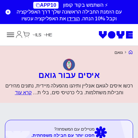
⚡ השתמש בקוד קופון
APP10
עם הזמנת החבילה הראשונה שלך דרך האפליקציה
וקבל 10% הנחה.
הורידו
את האפליקציה עכשיו
Cart
החשבון של
ILS
HE
Voye Homepage
גואם
איסים עבור גואם
‏רכשו איסים לגואם אונליין ותיהנו מהפעלה מיידית, נתונים מהירים
וחבילות משתלמות. בלי כרטיסי סים, בלי ת
...
קרא עוד
מטיילים עם המשפחה?
חסכו יותר עם חבילה משפחתית.