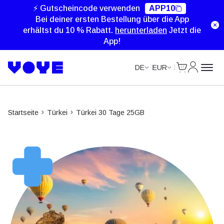
Unlimited Data
Unlimited Data
Unlimited Data
Unlimited Data
⚡ Gutscheincode verwenden
APP10
Bei deiner ersten Bestellung über die App
erhältst du 10 % Rabatt.
herunterladen
Jetzt die
App!
Cart
Mein Kon
DE
EUR
Startseite
Türkei
Türkei 30 Tage 25GB