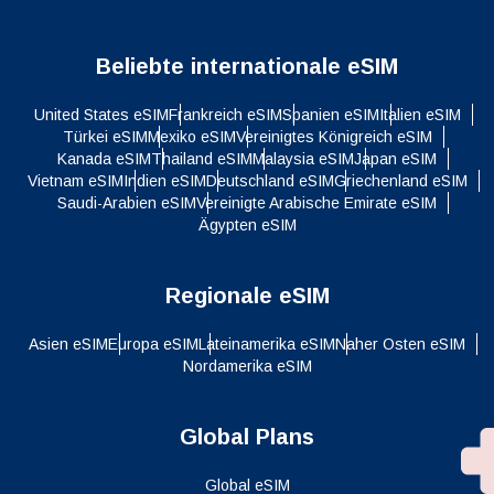
Beliebte internationale eSIM
United States eSIM
Frankreich eSIM
Spanien eSIM
Italien eSIM
Türkei eSIM
Mexiko eSIM
Vereinigtes Königreich eSIM
Kanada eSIM
Thailand eSIM
Malaysia eSIM
Japan eSIM
Vietnam eSIM
Indien eSIM
Deutschland eSIM
Griechenland eSIM
Saudi-Arabien eSIM
Vereinigte Arabische Emirate eSIM
Ägypten eSIM
Regionale eSIM
Asien eSIM
Europa eSIM
Lateinamerika eSIM
Naher Osten eSIM
Nordamerika eSIM
Global Plans
Global eSIM