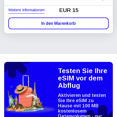
EUR 15
Weitere Informationen
In den Warenkorb
Testen Sie Ihre
eSIM vor dem
Abflug
Aktivieren und testen
Sie Ihre eSIM zu
Hause mit 100 MB
kostenlosem
Datenvolumen - nur