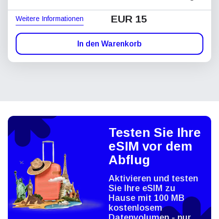
EUR 15
Weitere Informationen
In den Warenkorb
Testen Sie Ihre
eSIM vor dem
Abflug
Aktivieren und testen
Sie Ihre eSIM zu
Hause mit 100 MB
kostenlosem
Datenvolumen - nur