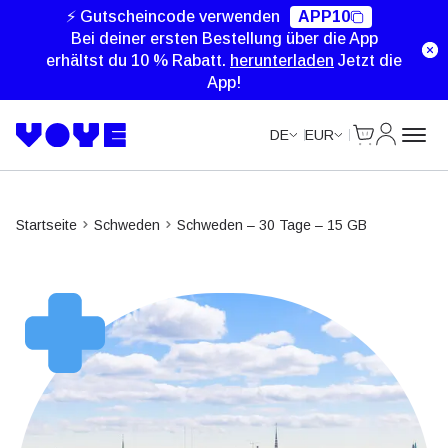
Unlimited Data
Unlimited Data
Unlimited Data
Unlimited Data
⚡ Gutscheincode verwenden
APP10
Bei deiner ersten Bestellung über die App
erhältst du 10 % Rabatt.
herunterladen
Jetzt die
App!
Cart
Mein Kon
DE
EUR
Startseite
Schweden
Schweden – 30 Tage – 15 GB