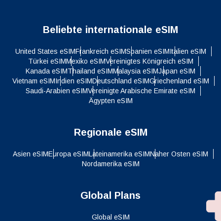
Beliebte internationale eSIM
United States eSIM
Frankreich eSIM
Spanien eSIM
Italien eSIM
Türkei eSIM
Mexiko eSIM
Vereinigtes Königreich eSIM
Kanada eSIM
Thailand eSIM
Malaysia eSIM
Japan eSIM
Vietnam eSIM
Indien eSIM
Deutschland eSIM
Griechenland eSIM
Saudi-Arabien eSIM
Vereinigte Arabische Emirate eSIM
Ägypten eSIM
Regionale eSIM
Asien eSIM
Europa eSIM
Lateinamerika eSIM
Naher Osten eSIM
Nordamerika eSIM
Global Plans
Global eSIM