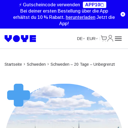
Unlimited Data
Unlimited Data
Unlimited Data
Unlimited Data
⚡ Gutscheincode verwenden
APP10
Bei deiner ersten Bestellung über die App
erhältst du 10 % Rabatt.
herunterladen
Jetzt die
App!
Cart
Mein Kon
DE
EUR
Startseite
Schweden
Schweden – 20 Tage – Unbegrenzt