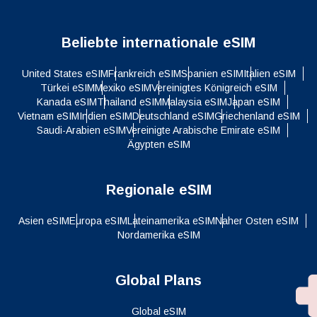
Beliebte internationale eSIM
United States eSIM
Frankreich eSIM
Spanien eSIM
Italien eSIM
Türkei eSIM
Mexiko eSIM
Vereinigtes Königreich eSIM
Kanada eSIM
Thailand eSIM
Malaysia eSIM
Japan eSIM
Vietnam eSIM
Indien eSIM
Deutschland eSIM
Griechenland eSIM
Saudi-Arabien eSIM
Vereinigte Arabische Emirate eSIM
Ägypten eSIM
Regionale eSIM
Asien eSIM
Europa eSIM
Lateinamerika eSIM
Naher Osten eSIM
Nordamerika eSIM
Global Plans
Global eSIM