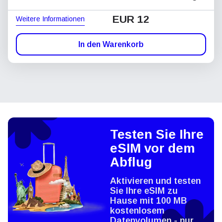
EUR 12
Weitere Informationen
In den Warenkorb
Testen Sie Ihre
eSIM vor dem
Abflug
Aktivieren und testen
Sie Ihre eSIM zu
Hause mit 100 MB
kostenlosem
Datenvolumen - nur