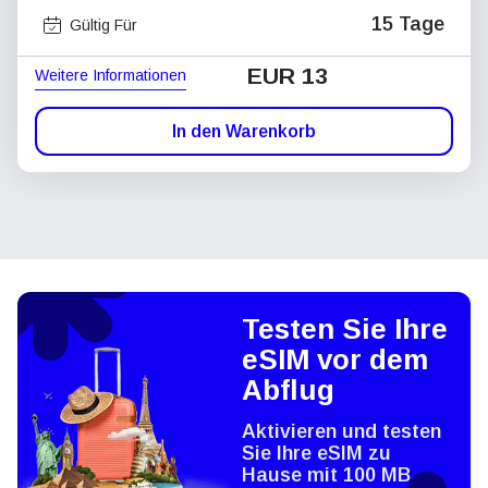
15 Tage
Gültig Für
EUR 13
Weitere Informationen
In den Warenkorb
Testen Sie Ihre
eSIM vor dem
Abflug
Aktivieren und testen
Sie Ihre eSIM zu
Hause mit 100 MB