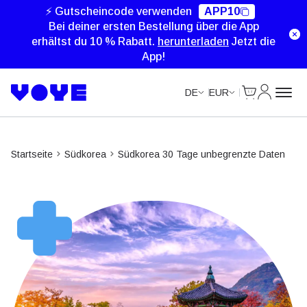
⚡ Gutscheincode verwenden
APP10
Bei deiner ersten Bestellung über die App
erhältst du 10 % Rabatt.
herunterladen
Jetzt die
App!
Cart
Mein Kon
DE
EUR
Startseite
Südkorea
Südkorea 30 Tage unbegrenzte Daten