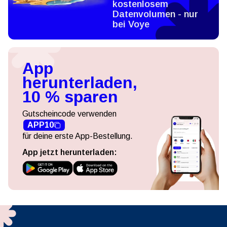
kostenlosem
Datenvolumen - nur
bei Voye
App
herunterladen,
10 % sparen
Gutscheincode verwenden
APP10
für deine erste App-Bestellung.
App jetzt herunterladen: