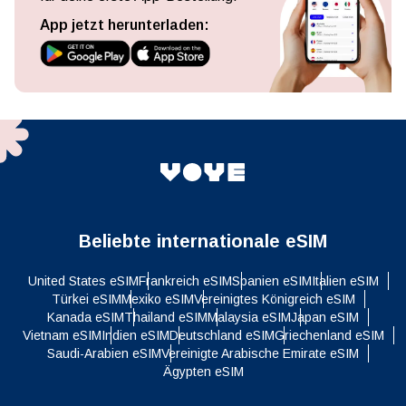
App jetzt herunterladen:
Beliebte internationale eSIM
United States eSIM
Frankreich eSIM
Spanien eSIM
Italien eSIM
Türkei eSIM
Mexiko eSIM
Vereinigtes Königreich eSIM
Kanada eSIM
Thailand eSIM
Malaysia eSIM
Japan eSIM
Vietnam eSIM
Indien eSIM
Deutschland eSIM
Griechenland eSIM
Saudi-Arabien eSIM
Vereinigte Arabische Emirate eSIM
Ägypten eSIM