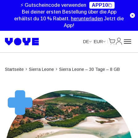
⚡ Gutscheincode verwenden
APP10
Bei deiner ersten Bestellung über die App
erhältst du 10 % Rabatt.
herunterladen
Jetzt die
App!
Cart
Mein Kon
DE
EUR
Startseite
Sierra Leone
Sierra Leone – 30 Tage – 8 GB