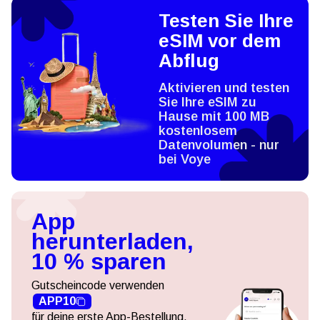
Testen Sie Ihre
eSIM vor dem
Abflug
Aktivieren und testen
Sie Ihre eSIM zu
Hause mit 100 MB
kostenlosem
Datenvolumen - nur
bei Voye
App
herunterladen,
10 % sparen
Gutscheincode verwenden
APP10
für deine erste App-Bestellung.