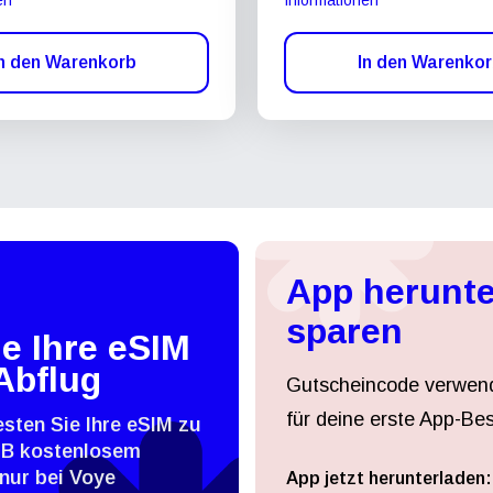
n den Warenkorb
In den Warenko
App herunte
sparen
e Ihre eSIM
Abflug
Gutscheincode verwen
für deine erste App-Bes
esten Sie Ihre eSIM zu
MB kostenlosem
nur bei Voye
App jetzt herunterladen: