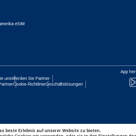
eutsch
Français
- Japanischer Yen
EUR - Euro
amerika eSIM
עברית
العرب
- Thailändischer Baht
PHP - Philippinischer Peso
日本語
한국어
- Indonesische Rupiah
AUD - Australischer Dollar
App her
ie uns
Werden Sie Partner
olski
Português
Partner
Cookie-Richtlinie
Geschäftslösungen
- Kanadischer Dollar
GBP - Pfund Sterling
ทย
Türkçe
- VAE-Dirham
ILS - Israelischer Schekel
简体中文
繁體中文
s beste Erlebnis auf unserer Website zu bieten.
- Schweizer Franken
NZD - Neuseeland-Dollar