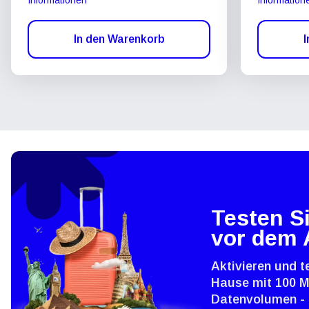
In den Warenkorb
I
Testen Si
vor dem 
Aktivieren und t
Hause mit 100 
Datenvolumen - 