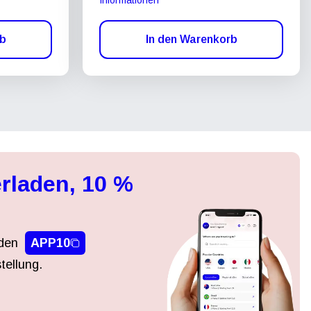
rb
In den Warenkorb
rladen, 10 %
den
APP10
tellung.
Popup schließen