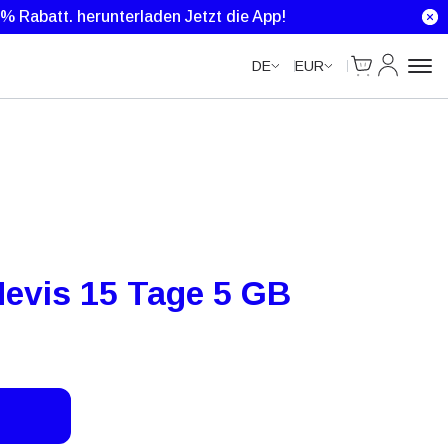
Unlimited Data
Unlimited Data
Unlimited Data
Unlimited Data
0 % Rabatt.
herunterladen Jetzt die App!
Cart
Mein Kon
DE
EUR
 Nevis 15 Tage 5 GB