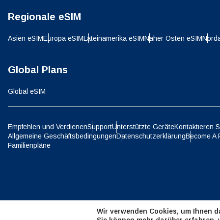
Regionale eSIM
D
JPY 
Asien eSIM
Europa eSIM
Lateinamerika eSIM
Naher Osten eSIM
Nord
ية
Global Plans
THB 
Global eSIM
IDR 
Empfehlen und Verdienen
Support
Unterstützte Geräte
Kontaktieren S
P
Allgemeine Geschäftsbedingungen
Datenschutzerklärung
Become A 
CAD 
Familienpläne
ไ
AED 
Wir verwenden Cookies, um Ihnen da
CHF 