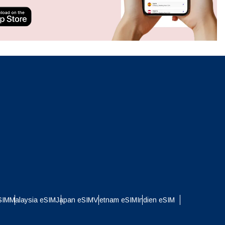
neues.
ation.
n scan
efits
Popup schließen
Popup schließen
SIM
Malaysia eSIM
Japan eSIM
Vietnam eSIM
Indien eSIM