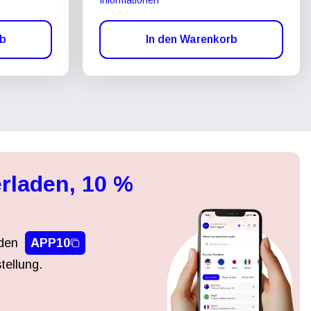
rb
In den Warenkorb
rladen, 10 %
den
APP10
tellung.
Popup schließen