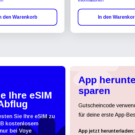
n den Warenkorb
In den Warenko
App herunte
sparen
e Ihre eSIM
Abflug
Gutscheincode verwen
für deine erste App-Bes
esten Sie Ihre eSIM zu
MB kostenlosem
nur bei Voye
App jetzt herunterladen: