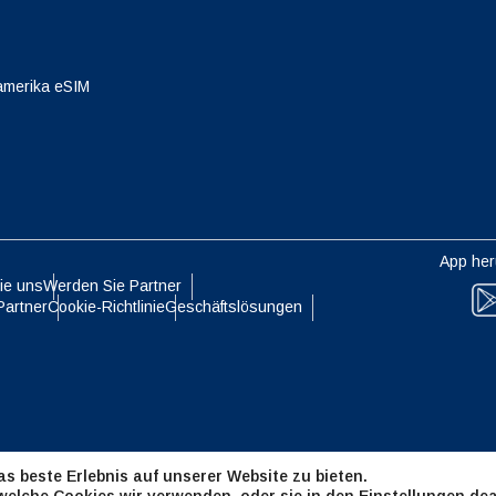
eutsch
Français
- Japanischer Yen
EUR - Euro
amerika eSIM
עברית
العرب
- Thailändischer Baht
PHP - Philippinischer Peso
日本語
한국어
- Indonesische Rupiah
AUD - Australischer Dollar
App her
ie uns
Werden Sie Partner
olski
Português
Partner
Cookie-Richtlinie
Geschäftslösungen
- Kanadischer Dollar
GBP - Pfund Sterling
ทย
Türkçe
- VAE-Dirham
ILS - Israelischer Schekel
简体中文
繁體中文
s beste Erlebnis auf unserer Website zu bieten.
- Schweizer Franken
NZD - Neuseeland-Dollar