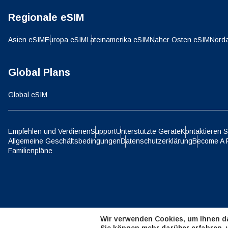
Regionale eSIM
D
JPY 
Asien eSIM
Europa eSIM
Lateinamerika eSIM
Naher Osten eSIM
Nord
ية
Global Plans
THB 
Global eSIM
IDR 
Empfehlen und Verdienen
Support
Unterstützte Geräte
Kontaktieren S
P
Allgemeine Geschäftsbedingungen
Datenschutzerklärung
Become A 
CAD 
Familienpläne
ไ
AED 
Wir verwenden Cookies, um Ihnen da
CHF 