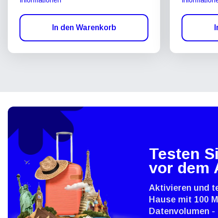
In den Warenkorb
I
Testen Si
vor dem 
Aktivieren und t
Hause mit 100 
Datenvolumen - 