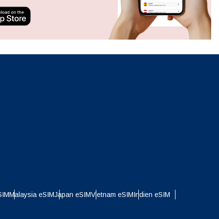
neues.
ation.
n scan
efits
Popup schließen
Popup schließen
SIM
Malaysia eSIM
Japan eSIM
Vietnam eSIM
Indien eSIM