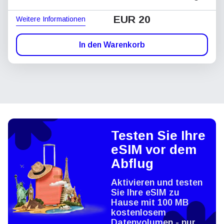
EUR 20
Weitere Informationen
In den Warenkorb
Testen Sie Ihre
eSIM vor dem
Abflug
Aktivieren und testen
Sie Ihre eSIM zu
Hause mit 100 MB
kostenlosem
Datenvolumen - nur