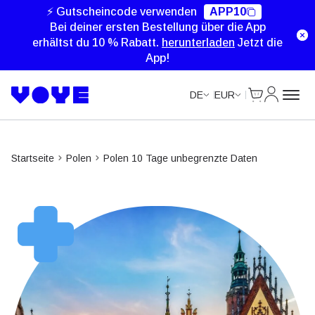
Unlimited Data
Unlimited Data
⚡ Gutscheincode verwenden
APP10
Bei deiner ersten Bestellung über die App
erhältst du 10 % Rabatt.
herunterladen
Jetzt die
App!
Cart
Mein Kon
DE
EUR
Startseite
Polen
Polen 10 Tage unbegrenzte Daten