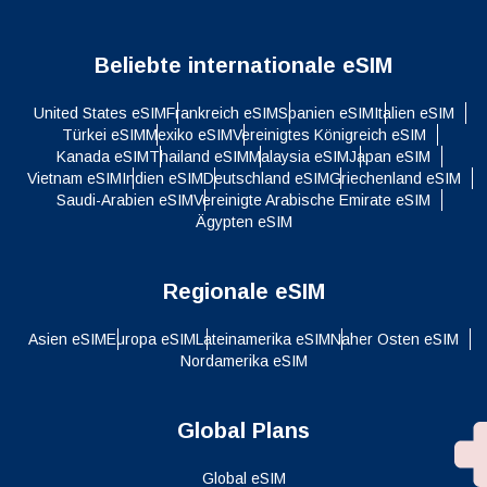
Beliebte internationale eSIM
United States eSIM
Frankreich eSIM
Spanien eSIM
Italien eSIM
Türkei eSIM
Mexiko eSIM
Vereinigtes Königreich eSIM
Kanada eSIM
Thailand eSIM
Malaysia eSIM
Japan eSIM
Vietnam eSIM
Indien eSIM
Deutschland eSIM
Griechenland eSIM
Saudi-Arabien eSIM
Vereinigte Arabische Emirate eSIM
Ägypten eSIM
Regionale eSIM
Asien eSIM
Europa eSIM
Lateinamerika eSIM
Naher Osten eSIM
Nordamerika eSIM
Global Plans
Global eSIM